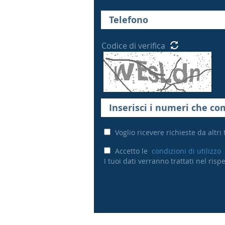
Codice di verifica
Voglio ricevere richieste da altri
Accetto le
condizioni di utilizzo
I tuoi dati verranno trattati nel ris