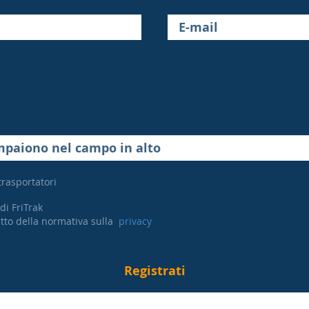
 trasportatori
di FriTrak
petto della normativa sulla
privacy