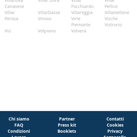
Villanova
Villar Dora
Villar
Villar
Canavese
Focchiardo
Pellice
Villar
Villarbasse
Villareggia
Villastellone
Perosa
Vinovo
Virle
Vische
Piemonte
Vistrorio
Viù
Volpiano
Volvera
Chi siamo
Partner
Contatti
FAQ
Press kit
Cookies
Condizioni
Booklets
Privacy