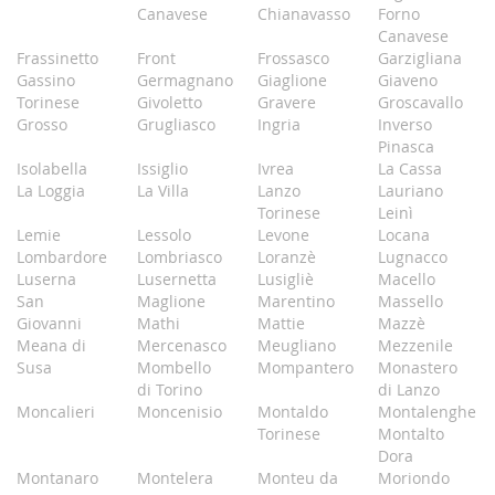
Canavese
Chianavasso
Forno
Canavese
Frassinetto
Front
Frossasco
Garzigliana
Gassino
Germagnano
Giaglione
Giaveno
Torinese
Givoletto
Gravere
Groscavallo
Grosso
Grugliasco
Ingria
Inverso
Pinasca
Isolabella
Issiglio
Ivrea
La Cassa
La Loggia
La Villa
Lanzo
Lauriano
Torinese
Leinì
Lemie
Lessolo
Levone
Locana
Lombardore
Lombriasco
Loranzè
Lugnacco
Luserna
Lusernetta
Lusigliè
Macello
San
Maglione
Marentino
Massello
Giovanni
Mathi
Mattie
Mazzè
Meana di
Mercenasco
Meugliano
Mezzenile
Susa
Mombello
Mompantero
Monastero
di Torino
di Lanzo
Moncalieri
Moncenisio
Montaldo
Montalenghe
Torinese
Montalto
Dora
Montanaro
Montelera
Monteu da
Moriondo