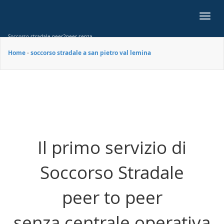
Toggl
navig
Soccorso stradale peer2peer senza
centrale operativa
Home
-
soccorso stradale a san pietro val lemina
Il primo servizio di
Soccorso Stradale
peer to peer
senza centrale operativa