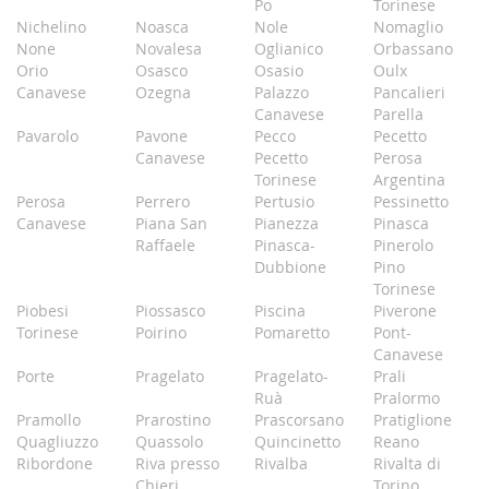
Po
Torinese
Nichelino
Noasca
Nole
Nomaglio
None
Novalesa
Oglianico
Orbassano
Orio
Osasco
Osasio
Oulx
Canavese
Ozegna
Palazzo
Pancalieri
Canavese
Parella
Pavarolo
Pavone
Pecco
Pecetto
Canavese
Pecetto
Perosa
Torinese
Argentina
Perosa
Perrero
Pertusio
Pessinetto
Canavese
Piana San
Pianezza
Pinasca
Raffaele
Pinasca-
Pinerolo
Dubbione
Pino
Torinese
Piobesi
Piossasco
Piscina
Piverone
Torinese
Poirino
Pomaretto
Pont-
Canavese
Porte
Pragelato
Pragelato-
Prali
Ruà
Pralormo
Pramollo
Prarostino
Prascorsano
Pratiglione
Quagliuzzo
Quassolo
Quincinetto
Reano
Ribordone
Riva presso
Rivalba
Rivalta di
Chieri
Torino