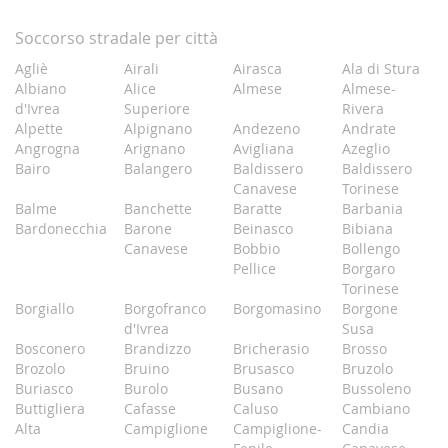
Soccorso stradale per città
Agliè
Airali
Airasca
Ala di Stura
Albiano
Alice
Almese
Almese-
d'Ivrea
Superiore
Rivera
Alpette
Alpignano
Andezeno
Andrate
Angrogna
Arignano
Avigliana
Azeglio
Bairo
Balangero
Baldissero
Baldissero
Canavese
Torinese
Balme
Banchette
Baratte
Barbania
Bardonecchia
Barone
Beinasco
Bibiana
Canavese
Bobbio
Bollengo
Pellice
Borgaro
Torinese
Borgiallo
Borgofranco
Borgomasino
Borgone
d'Ivrea
Susa
Bosconero
Brandizzo
Bricherasio
Brosso
Brozolo
Bruino
Brusasco
Bruzolo
Buriasco
Burolo
Busano
Bussoleno
Buttigliera
Cafasse
Caluso
Cambiano
Alta
Campiglione
Campiglione-
Candia