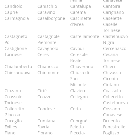
Fenile
Canavese
Candiolo
Canischio
Cantalupa
Cantoira
Caprie
Caravino
Carema
Carignano
Carmagnola
Casalborgone
Cascinette
Caselette
d'Ivrea
Caselle
Torinese
Castagneto
Castagnole
Castellamonte
Castelnuovo
Po
Piemonte
Nigra
Castiglione
Cavagnolo
Cavour
Cercenasco
Torinese
Ceres
Ceresole
Cesana
Reale
Torinese
Chialamberto
Chianocco
Chiaverano
Chieri
Chiesanuova
Chiomonte
Chiusa di
Chivasso
San
Ciconio
Michele
Cintano
Cinzano
Ciriè
Claviere
Coassolo
Coassolo
Coazze
Collegno
Colleretto
Torinese
Castelnuovo
Colleretto
Condove
Corio
Cossano
Giacosa
Canavese
Cuceglio
Cumiana
Cuorgnè
Druento
Exilles
Favria
Feletto
Fenestrelle
Fiano
Fiorano
Fleccia-
Foglizzo