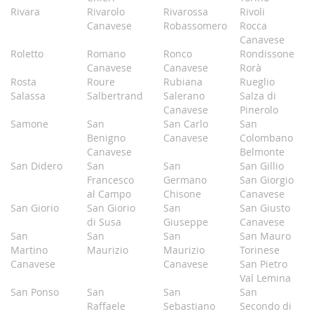
Rivara
Rivarolo
Rivarossa
Rivoli
Canavese
Robassomero
Rocca
Canavese
Roletto
Romano
Ronco
Rondissone
Canavese
Canavese
Rorà
Rosta
Roure
Rubiana
Rueglio
Salassa
Salbertrand
Salerano
Salza di
Canavese
Pinerolo
Samone
San
San Carlo
San
Benigno
Canavese
Colombano
Canavese
Belmonte
San Didero
San
San
San Gillio
Francesco
Germano
San Giorgio
al Campo
Chisone
Canavese
San Giorio
San Giorio
San
San Giusto
di Susa
Giuseppe
Canavese
San
San
San
San Mauro
Martino
Maurizio
Maurizio
Torinese
Canavese
Canavese
San Pietro
Val Lemina
San Ponso
San
San
San
Raffaele
Sebastiano
Secondo di