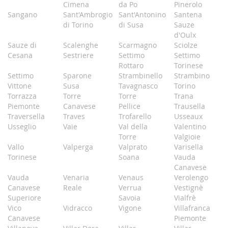
Cimena
da Po
Pinerolo
Sangano
Sant'Ambrogio
Sant'Antonino
Santena
di Torino
di Susa
Sauze
d'Oulx
Sauze di
Scalenghe
Scarmagno
Sciolze
Cesana
Sestriere
Settimo
Settimo
Rottaro
Torinese
Settimo
Sparone
Strambinello
Strambino
Vittone
Susa
Tavagnasco
Torino
Torrazza
Torre
Torre
Trana
Piemonte
Canavese
Pellice
Trausella
Traversella
Traves
Trofarello
Usseaux
Usseglio
Vaie
Val della
Valentino
Torre
Valgioie
Vallo
Valperga
Valprato
Varisella
Torinese
Soana
Vauda
Canavese
Vauda
Venaria
Venaus
Verolengo
Canavese
Reale
Verrua
Vestignè
Superiore
Savoia
Vialfrè
Vico
Vidracco
Vigone
Villafranca
Canavese
Piemonte