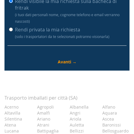
Rendi visibile la mia richiesta sulla bacheca di
fritrak
(i tuoi dati personali nome, cognome telefono e email verranno
nascosti)
Rendi privata la mia richiesta
(solo i trasportatori da te selezionati potranno visionarla)
Trasporto imballati per città (SA)
Acerno
Agropoli
Albanella
Alfano
Altavilla
Amalfi
Angri
Aquara
Silentina
Ariano
Ariola
Ascea
Atena
Atrani
Auletta
Baronissi
Lucana
Battipaglia
Bellizzi
Bellosguardo