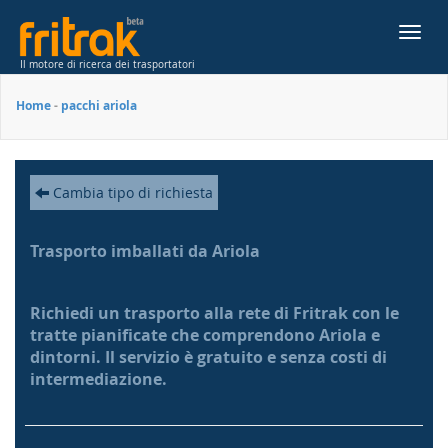
Toggl
navig
Il motore di ricerca dei trasportatori
Home
-
pacchi ariola
Cambia tipo di richiesta
Trasporto imballati da Ariola
Richiedi un trasporto alla rete di Fritrak con le
tratte pianificate che comprendono Ariola e
dintorni. Il servizio è gratuito e senza costi di
intermediazione.