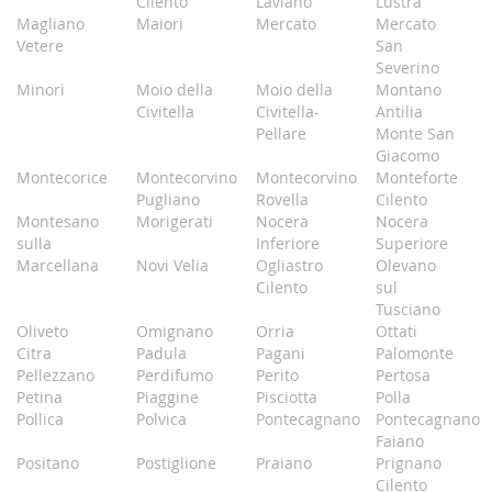
Cilento
Laviano
Lustra
Magliano
Maiori
Mercato
Mercato
Vetere
San
Severino
Minori
Moio della
Moio della
Montano
Civitella
Civitella-
Antilia
Pellare
Monte San
Giacomo
Montecorice
Montecorvino
Montecorvino
Monteforte
Pugliano
Rovella
Cilento
Montesano
Morigerati
Nocera
Nocera
sulla
Inferiore
Superiore
Marcellana
Novi Velia
Ogliastro
Olevano
Cilento
sul
Tusciano
Oliveto
Omignano
Orria
Ottati
Citra
Padula
Pagani
Palomonte
Pellezzano
Perdifumo
Perito
Pertosa
Petina
Piaggine
Pisciotta
Polla
Pollica
Polvica
Pontecagnano
Pontecagnano
Faiano
Positano
Postiglione
Praiano
Prignano
Cilento