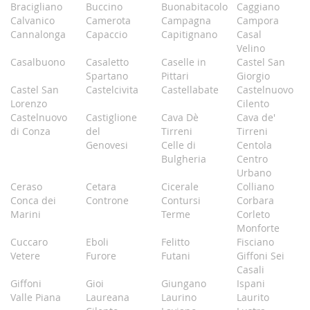
Bracigliano
Buccino
Buonabitacolo
Caggiano
Calvanico
Camerota
Campagna
Campora
Cannalonga
Capaccio
Capitignano
Casal
Velino
Casalbuono
Casaletto
Caselle in
Castel San
Spartano
Pittari
Giorgio
Castel San
Castelcivita
Castellabate
Castelnuovo
Lorenzo
Cilento
Castelnuovo
Castiglione
Cava Dè
Cava de'
di Conza
del
Tirreni
Tirreni
Genovesi
Celle di
Centola
Bulgheria
Centro
Urbano
Ceraso
Cetara
Cicerale
Colliano
Conca dei
Controne
Contursi
Corbara
Marini
Terme
Corleto
Monforte
Cuccaro
Eboli
Felitto
Fisciano
Vetere
Furore
Futani
Giffoni Sei
Casali
Giffoni
Gioi
Giungano
Ispani
Valle Piana
Laureana
Laurino
Laurito