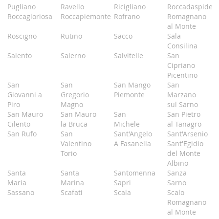
Pugliano
Ravello
Ricigliano
Roccadaspide
Roccagloriosa
Roccapiemonte
Rofrano
Romagnano
al Monte
Roscigno
Rutino
Sacco
Sala
Consilina
Salento
Salerno
Salvitelle
San
Cipriano
Picentino
San
San
San Mango
San
Giovanni a
Gregorio
Piemonte
Marzano
Piro
Magno
sul Sarno
San Mauro
San Mauro
San
San Pietro
Cilento
la Bruca
Michele
al Tanagro
San Rufo
San
Sant'Angelo
Sant'Arsenio
Valentino
A Fasanella
Sant'Egidio
Torio
del Monte
Albino
Santa
Santa
Santomenna
Sanza
Maria
Marina
Sapri
Sarno
Sassano
Scafati
Scala
Scalo
Romagnano
al Monte