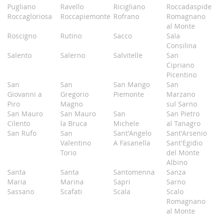
Pugliano
Ravello
Ricigliano
Roccadaspide
Roccagloriosa
Roccapiemonte
Rofrano
Romagnano
al Monte
Roscigno
Rutino
Sacco
Sala
Consilina
Salento
Salerno
Salvitelle
San
Cipriano
Picentino
San
San
San Mango
San
Giovanni a
Gregorio
Piemonte
Marzano
Piro
Magno
sul Sarno
San Mauro
San Mauro
San
San Pietro
Cilento
la Bruca
Michele
al Tanagro
San Rufo
San
Sant'Angelo
Sant'Arsenio
Valentino
A Fasanella
Sant'Egidio
Torio
del Monte
Albino
Santa
Santa
Santomenna
Sanza
Maria
Marina
Sapri
Sarno
Sassano
Scafati
Scala
Scalo
Romagnano
al Monte