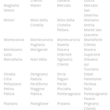
Cilento
Laviano
Lustra
Magliano
Maiori
Mercato
Mercato
Vetere
San
Severino
Minori
Moio della
Moio della
Montano
Civitella
Civitella-
Antilia
Pellare
Monte San
Giacomo
Montecorice
Montecorvino
Montecorvino
Monteforte
Pugliano
Rovella
Cilento
Montesano
Morigerati
Nocera
Nocera
sulla
Inferiore
Superiore
Marcellana
Novi Velia
Ogliastro
Olevano
Cilento
sul
Tusciano
Oliveto
Omignano
Orria
Ottati
Citra
Padula
Pagani
Palomonte
Pellezzano
Perdifumo
Perito
Pertosa
Petina
Piaggine
Pisciotta
Polla
Pollica
Polvica
Pontecagnano
Pontecagnano
Faiano
Positano
Postiglione
Praiano
Prignano
Cilento