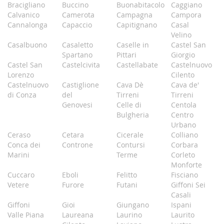
Bracigliano
Buccino
Buonabitacolo
Caggiano
Calvanico
Camerota
Campagna
Campora
Cannalonga
Capaccio
Capitignano
Casal
Velino
Casalbuono
Casaletto
Caselle in
Castel San
Spartano
Pittari
Giorgio
Castel San
Castelcivita
Castellabate
Castelnuovo
Lorenzo
Cilento
Castelnuovo
Castiglione
Cava Dè
Cava de'
di Conza
del
Tirreni
Tirreni
Genovesi
Celle di
Centola
Bulgheria
Centro
Urbano
Ceraso
Cetara
Cicerale
Colliano
Conca dei
Controne
Contursi
Corbara
Marini
Terme
Corleto
Monforte
Cuccaro
Eboli
Felitto
Fisciano
Vetere
Furore
Futani
Giffoni Sei
Casali
Giffoni
Gioi
Giungano
Ispani
Valle Piana
Laureana
Laurino
Laurito