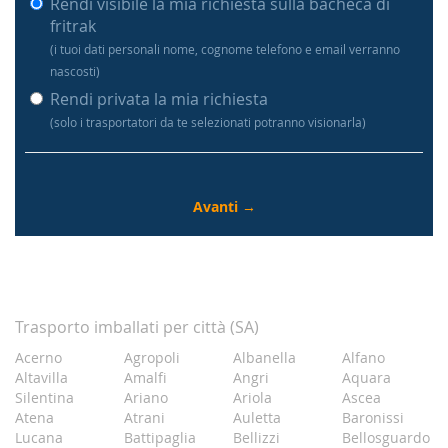
Rendi visibile la mia richiesta sulla bacheca di
fritrak
(i tuoi dati personali nome, cognome telefono e email verranno
nascosti)
Rendi privata la mia richiesta
(solo i trasportatori da te selezionati potranno visionarla)
Trasporto imballati per città (SA)
Acerno
Agropoli
Albanella
Alfano
Altavilla
Amalfi
Angri
Aquara
Silentina
Ariano
Ariola
Ascea
Atena
Atrani
Auletta
Baronissi
Lucana
Battipaglia
Bellizzi
Bellosguardo