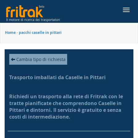
Toggl
navig
Il motore di ricerca dei trasportatori
Home
-
pacchi caselle in pittari
Cambia tipo di richiesta
Trasporto imballati da Caselle in Pittari
Richiedi un trasporto alla rete di Fritrak con le
tratte pianificate che comprendono Caselle in
Pittari e dintorni. Il servizio è gratuito e senza
costi di intermediazione.