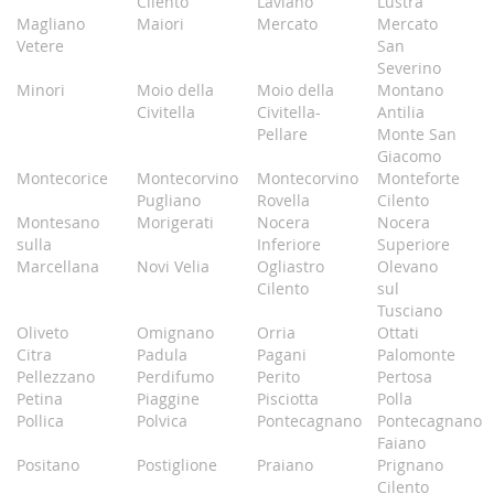
Cilento
Laviano
Lustra
Magliano
Maiori
Mercato
Mercato
Vetere
San
Severino
Minori
Moio della
Moio della
Montano
Civitella
Civitella-
Antilia
Pellare
Monte San
Giacomo
Montecorice
Montecorvino
Montecorvino
Monteforte
Pugliano
Rovella
Cilento
Montesano
Morigerati
Nocera
Nocera
sulla
Inferiore
Superiore
Marcellana
Novi Velia
Ogliastro
Olevano
Cilento
sul
Tusciano
Oliveto
Omignano
Orria
Ottati
Citra
Padula
Pagani
Palomonte
Pellezzano
Perdifumo
Perito
Pertosa
Petina
Piaggine
Pisciotta
Polla
Pollica
Polvica
Pontecagnano
Pontecagnano
Faiano
Positano
Postiglione
Praiano
Prignano
Cilento