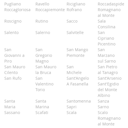
Pugliano
Ravello
Ricigliano
Roccadaspide
Roccagloriosa
Roccapiemonte
Rofrano
Romagnano
al Monte
Roscigno
Rutino
Sacco
Sala
Consilina
Salento
Salerno
Salvitelle
San
Cipriano
Picentino
San
San
San Mango
San
Giovanni a
Gregorio
Piemonte
Marzano
Piro
Magno
sul Sarno
San Mauro
San Mauro
San
San Pietro
Cilento
la Bruca
Michele
al Tanagro
San Rufo
San
Sant'Angelo
Sant'Arsenio
Valentino
A Fasanella
Sant'Egidio
Torio
del Monte
Albino
Santa
Santa
Santomenna
Sanza
Maria
Marina
Sapri
Sarno
Sassano
Scafati
Scala
Scalo
Romagnano
al Monte