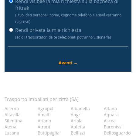
Rendi visibile la mia richiesta sulla bacheca di
fritrak
(i tuoi dati personali nome, cognome telefono e email verranno
nascosti)
Rendi privata la mia richiesta
(solo i trasportatori da te selezionati potranno visionarla)
Trasporto imballati per città (SA)
Acerno
Agropoli
Albanella
Alfano
Altavilla
Amalfi
Angri
Aquara
Silentina
Ariano
Ariola
Ascea
Atena
Atrani
Auletta
Baronissi
Lucana
Battipaglia
Bellizzi
Bellosguardo