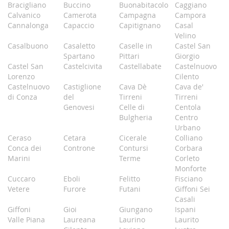
Bracigliano
Buccino
Buonabitacolo
Caggiano
Calvanico
Camerota
Campagna
Campora
Cannalonga
Capaccio
Capitignano
Casal
Velino
Casalbuono
Casaletto
Caselle in
Castel San
Spartano
Pittari
Giorgio
Castel San
Castelcivita
Castellabate
Castelnuovo
Lorenzo
Cilento
Castelnuovo
Castiglione
Cava Dè
Cava de'
di Conza
del
Tirreni
Tirreni
Genovesi
Celle di
Centola
Bulgheria
Centro
Urbano
Ceraso
Cetara
Cicerale
Colliano
Conca dei
Controne
Contursi
Corbara
Marini
Terme
Corleto
Monforte
Cuccaro
Eboli
Felitto
Fisciano
Vetere
Furore
Futani
Giffoni Sei
Casali
Giffoni
Gioi
Giungano
Ispani
Valle Piana
Laureana
Laurino
Laurito