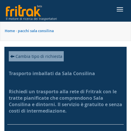
Toggl
navig
Il motore di ricerca dei trasportatori
Home
-
pacchi sala consilina
Cambia tipo di richiesta
Trasporto imballati da Sala Consilina
Richiedi un trasporto alla rete di Fritrak con le
tratte pianificate che comprendono Sala
Consilina e dintorni. Il servizio è gratuito e senza
costi di intermediazione.