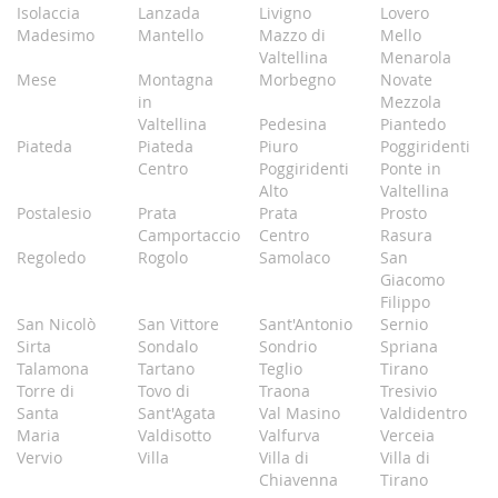
Isolaccia
Lanzada
Livigno
Lovero
Madesimo
Mantello
Mazzo di
Mello
Valtellina
Menarola
Mese
Montagna
Morbegno
Novate
in
Mezzola
Valtellina
Pedesina
Piantedo
Piateda
Piateda
Piuro
Poggiridenti
Centro
Poggiridenti
Ponte in
Alto
Valtellina
Postalesio
Prata
Prata
Prosto
Camportaccio
Centro
Rasura
Regoledo
Rogolo
Samolaco
San
Giacomo
Filippo
San Nicolò
San Vittore
Sant'Antonio
Sernio
Sirta
Sondalo
Sondrio
Spriana
Talamona
Tartano
Teglio
Tirano
Torre di
Tovo di
Traona
Tresivio
Santa
Sant'Agata
Val Masino
Valdidentro
Maria
Valdisotto
Valfurva
Verceia
Vervio
Villa
Villa di
Villa di
Chiavenna
Tirano