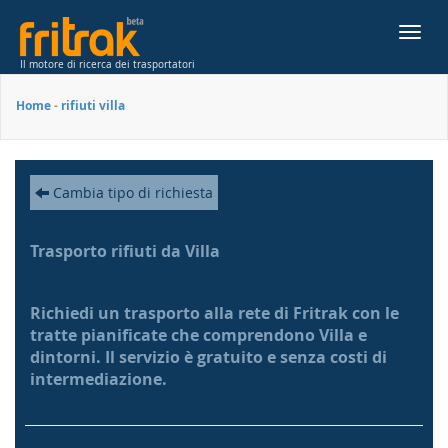
Toggl
navig
Il motore di ricerca dei trasportatori
Home
-
rifiuti villa
Cambia tipo di richiesta
Trasporto rifiuti da Villa
Richiedi un trasporto alla rete di Fritrak con le
tratte pianificate che comprendono Villa e
dintorni. Il servizio è gratuito e senza costi di
intermediazione.