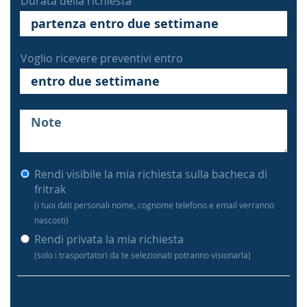
Durata della richiesta
Voglio ricevere preventivi entro
Rendi visibile la mia richiesta sulla bacheca di
fritrak
(i tuoi dati personali nome, cognome telefono e email verranno
nascosti)
Rendi privata la mia richiesta
(solo i trasportatori da te selezionati potranno visionarla)