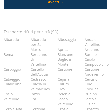
Trasporto rifiuti per città (SO)
Albaredo
Albaredo
Albosaggia
Andalo
per San
Valtellino
Marco
Aprica
Ardenno
Bema
Berbenno
Bianzone
Bormio
di
Buglio in
Caiolo
Valtellina
Monte
Campodolcino
Caspoggio
Castello
Castione
Castione
dell'Acqua
Andevenno
Cataeggio
Cedrasco
Cepina
Cercino
Chiavenna
Chiesa in
Chiuro
Cino
Valmalenco
Civo
Colorina
Cosio
Dazio
Delebio
Dubino
Valtellino
Era
Faedo
Forcola
Valtellino
Fusine
Gerola Alta
Gordona
Grosio
Grosotto