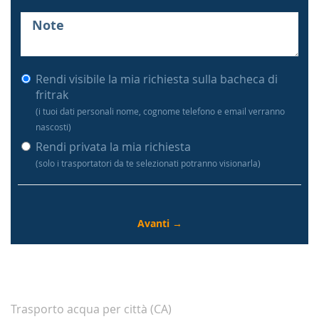
Rendi visibile la mia richiesta sulla bacheca di
fritrak
(i tuoi dati personali nome, cognome telefono e email verranno
nascosti)
Rendi privata la mia richiesta
(solo i trasportatori da te selezionati potranno visionarla)
Trasporto acqua per città (CA)