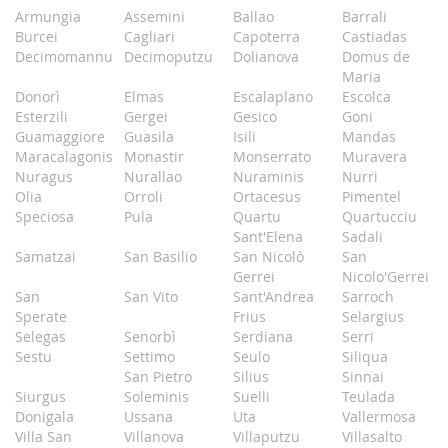
Armungia
Assemini
Ballao
Barrali
Burcei
Cagliari
Capoterra
Castiadas
Decimomannu
Decimoputzu
Dolianova
Domus de
Maria
Donorì
Elmas
Escalaplano
Escolca
Esterzili
Gergei
Gesico
Goni
Guamaggiore
Guasila
Isili
Mandas
Maracalagonis
Monastir
Monserrato
Muravera
Nuragus
Nurallao
Nuraminis
Nurri
Olia
Orroli
Ortacesus
Pimentel
Speciosa
Pula
Quartu
Quartucciu
Sant'Elena
Sadali
Samatzai
San Basilio
San Nicolò
San
Gerrei
Nicolo'Gerrei
San
San Vito
Sant'Andrea
Sarroch
Sperate
Frius
Selargius
Selegas
Senorbì
Serdiana
Serri
Sestu
Settimo
Seulo
Siliqua
San Pietro
Silius
Sinnai
Siurgus
Soleminis
Suelli
Teulada
Donigala
Ussana
Uta
Vallermosa
Villa San
Villanova
Villaputzu
Villasalto