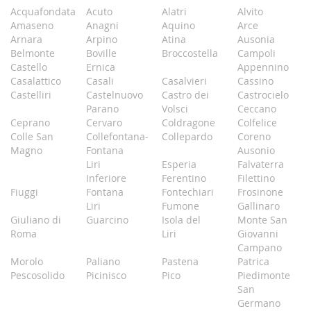
Acquafondata
Acuto
Alatri
Alvito
Amaseno
Anagni
Aquino
Arce
Arnara
Arpino
Atina
Ausonia
Belmonte
Boville
Broccostella
Campoli
Castello
Ernica
Appennino
Casalattico
Casali
Casalvieri
Cassino
Castelliri
Castelnuovo
Castro dei
Castrocielo
Parano
Volsci
Ceccano
Ceprano
Cervaro
Coldragone
Colfelice
Colle San
Collefontana-
Collepardo
Coreno
Magno
Fontana
Ausonio
Liri
Esperia
Falvaterra
Inferiore
Ferentino
Filettino
Fiuggi
Fontana
Fontechiari
Frosinone
Liri
Fumone
Gallinaro
Giuliano di
Guarcino
Isola del
Monte San
Roma
Liri
Giovanni
Campano
Morolo
Paliano
Pastena
Patrica
Pescosolido
Picinisco
Pico
Piedimonte
San
Germano