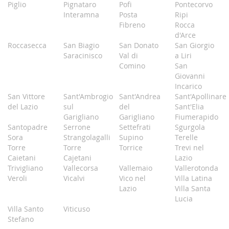
Piglio
Pignataro
Pofi
Pontecorvo
Interamna
Posta
Ripi
Fibreno
Rocca
d'Arce
Roccasecca
San Biagio
San Donato
San Giorgio
Saracinisco
Val di
a Liri
Comino
San
Giovanni
Incarico
San Vittore
Sant'Ambrogio
Sant'Andrea
Sant'Apollinare
del Lazio
sul
del
Sant'Elia
Garigliano
Garigliano
Fiumerapido
Santopadre
Serrone
Settefrati
Sgurgola
Sora
Strangolagalli
Supino
Terelle
Torre
Torre
Torrice
Trevi nel
Caietani
Cajetani
Lazio
Trivigliano
Vallecorsa
Vallemaio
Vallerotonda
Veroli
Vicalvi
Vico nel
Villa Latina
Lazio
Villa Santa
Lucia
Villa Santo
Viticuso
Stefano