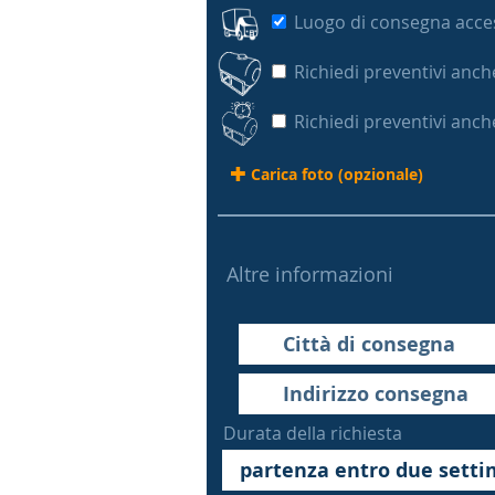
Luogo di consegna acces
Richiedi preventivi anch
Richiedi preventivi anch
Carica foto (opzionale)
Altre informazioni
Durata della richiesta