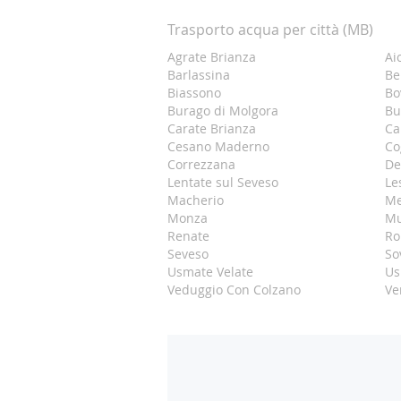
Trasporto acqua per città (MB)
Agrate Brianza
Ai
Barlassina
Be
Biassono
Bo
Burago di Molgora
Bu
Carate Brianza
Ca
Cesano Maderno
Co
Correzzana
De
Lentate sul Seveso
Le
Macherio
M
Monza
Mu
Renate
Ro
Seveso
So
Usmate Velate
Us
Veduggio Con Colzano
Ve