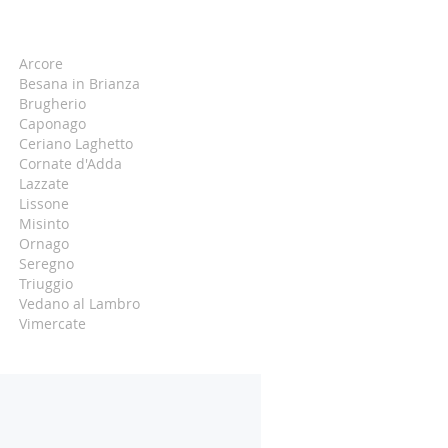
Arcore
Besana in Brianza
Brugherio
Caponago
Ceriano Laghetto
Cornate d'Adda
Lazzate
Lissone
Misinto
Ornago
Seregno
Triuggio
Vedano al Lambro
Vimercate