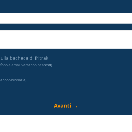
sulla bacheca di fritrak
efono e email verranno nascosti)
tranno visionarla)