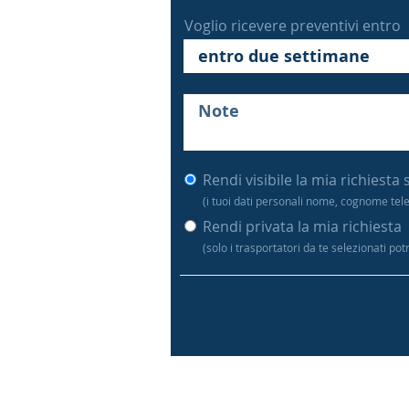
Voglio ricevere preventivi entro
Rendi visibile la mia richiesta 
(i tuoi dati personali nome, cognome tel
Rendi privata la mia richiesta
(solo i trasportatori da te selezionati po