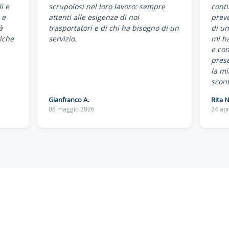
i e
scrupolosi nel loro lavoro: sempre
conti
 e
attenti alle esigenze di noi
preve
à
trasportatori e di chi ha bisogno di un
di un
iche
servizio.
mi ha
e co
pres
la mi
scont
Gianfranco A.
Rita N
08 maggio 2026
24 apr