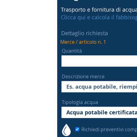
Trasporto e fornitura di acqua
Clicca qui e calcola il fabbis
Dettaglio richiesta
Merce / articolo n. 1
Quantità
Descrizione merce
Tipologia acqua
Richiedi preventivi comp