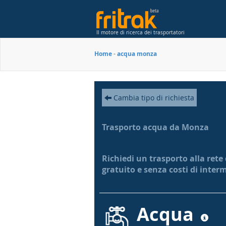
Il motore di ricerca dei trasportatori
Home
-
acqua monza
Cambia tipo di richiesta
Trasporto acqua da Monza
Richiedi un trasporto alla rete
gratuito e senza costi di inter
Acqua