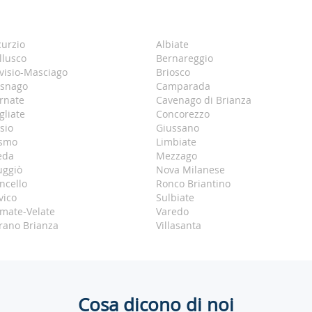
curzio
Albiate
llusco
Bernareggio
visio-Masciago
Briosco
snago
Camparada
rnate
Cavenago di Brianza
gliate
Concorezzo
sio
Giussano
smo
Limbiate
eda
Mezzago
ggiò
Nova Milanese
ncello
Ronco Briantino
vico
Sulbiate
mate-Velate
Varedo
rano Brianza
Villasanta
Cosa dicono di noi