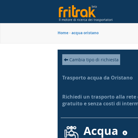
Il motore di ricerca dei trasportatori
Home
-
acqua oristano
Cambia tipo di richiesta
Trasporto acqua da Oristano
Richiedi un trasporto alla rete 
gratuito e senza costi di inter
Acqua