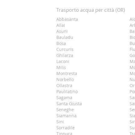
Trasporto acqua per città (OR)
Abbasanta
Ai
Allai
Ar
Asuni
Ba
Bauladu
Bi
Bosa
Bu
Curcuris
Fl
Ghilarza
Go
Laconi
Ma
Milis
Mo
Montresta
Mo
Norbello
Nu
Ollastra
Or
Paulilatino
P
Sagama
Sa
Santa Giusta
Sa
Seneghe
Se
Siamanna
Si
Sini
Sir
Sorradile
Su
Tinnura
Tr