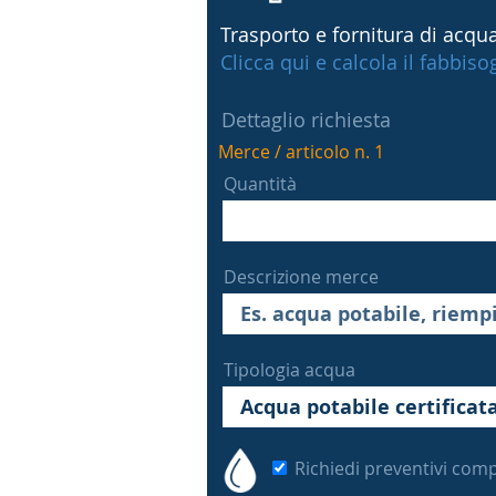
Trasporto e fornitura di acqua
Clicca qui e calcola il fabbis
Dettaglio richiesta
Merce / articolo n. 1
Quantità
Descrizione merce
Tipologia acqua
Richiedi preventivi comp