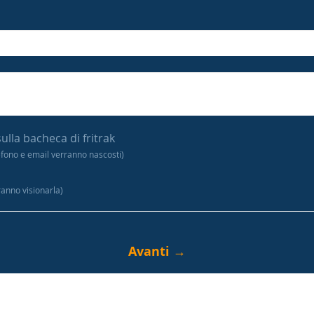
sulla bacheca di fritrak
efono e email verranno nascosti)
tranno visionarla)