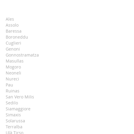
Ales
Assolo
Baressa
Boroneddu
Cuglieri
Genoni
Gonnostramatza
Masullas
Mogoro
Neoneli
Nureci
Pau
Ruinas
San Vero Milis
Sedilo
Siamaggiore
Simaxis
Solarussa
Terralba
Ulà Tirso