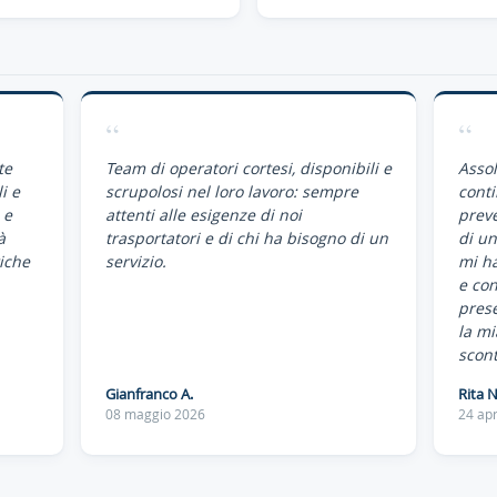
“
“
te
Team di operatori cortesi, disponibili e
Assol
i e
scrupolosi nel loro lavoro: sempre
conti
 e
attenti alle esigenze di noi
preve
à
trasportatori e di chi ha bisogno di un
di un
iche
servizio.
mi ha
e co
pres
la mi
scont
Gianfranco A.
Rita N
08 maggio 2026
24 apr