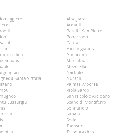
domaggiore
Albagiara
borea
Ardauli
radili
Baratili San Pietro
donì
Bonarcado
sachi
Cabras
ussio
Fordongianus
nnoscodina
Gonnosnò
gomadas
Marrubiu
dolo
Mogorella
rgongiori
Narbolia
ghedu Santa Vittoria
Nurachi
istano
Palmas Arborea
ompu
Riola Sardo
mugheo
San Nicolò d'Arcidano
ntu Lussurgiu
Scano di Montiferro
nis
Sennariolo
apiccia
Simala
is
Soddì
ni
Tadasuni
amatza
Tresnuraghes