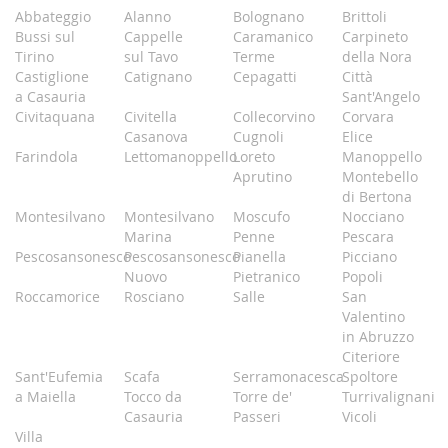
Abbateggio
Alanno
Bolognano
Brittoli
Bussi sul
Cappelle
Caramanico
Carpineto
Tirino
sul Tavo
Terme
della Nora
Castiglione
Catignano
Cepagatti
Città
a Casauria
Sant'Angelo
Civitaquana
Civitella
Collecorvino
Corvara
Casanova
Cugnoli
Elice
Farindola
Lettomanoppello
Loreto
Manoppello
Aprutino
Montebello
di Bertona
Montesilvano
Montesilvano
Moscufo
Nocciano
Marina
Penne
Pescara
Pescosansonesco
Pescosansonesco
Pianella
Picciano
Nuovo
Pietranico
Popoli
Roccamorice
Rosciano
Salle
San
Valentino
in Abruzzo
Citeriore
Sant'Eufemia
Scafa
Serramonacesca
Spoltore
a Maiella
Tocco da
Torre de'
Turrivalignani
Casauria
Passeri
Vicoli
Villa