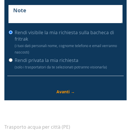
Rendi visibile la mia richiesta sulla bacheca di
fritrak
(i tuoi dati personali nome, cognome telefono e email verranno
nascosti)
Rendi privata la mia richiesta
(solo i trasportatori da te selezionati potranno visionarla)
Trasporto acqua per città (PE)