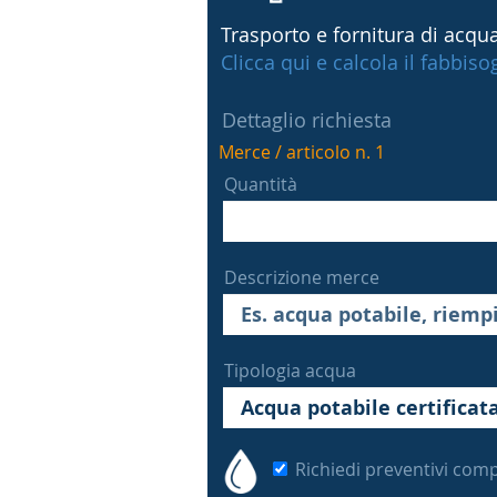
Trasporto e fornitura di acqua
Clicca qui e calcola il fabbis
Dettaglio richiesta
Merce / articolo n. 1
Quantità
Descrizione merce
Tipologia acqua
Richiedi preventivi comp