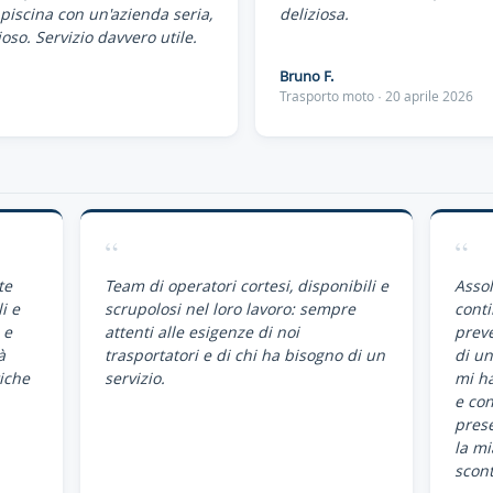
piscina con un'azienda seria,
deliziosa.
oso. Servizio davvero utile.
Bruno F.
Trasporto moto · 20 aprile 2026
“
“
te
Team di operatori cortesi, disponibili e
Assol
i e
scrupolosi nel loro lavoro: sempre
conti
 e
attenti alle esigenze di noi
preve
à
trasportatori e di chi ha bisogno di un
di un
iche
servizio.
mi ha
e co
pres
la mi
scont