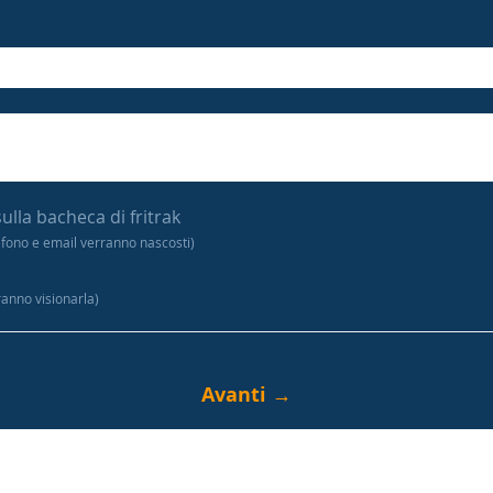
sulla bacheca di fritrak
efono e email verranno nascosti)
tranno visionarla)