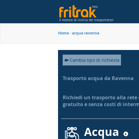
Il motore di ricerca dei trasportatori
Home
-
acqua ravenna
Cambia tipo di richiesta
Trasporto acqua da Ravenna
Richiedi un trasporto alla rete
gratuito e senza costi di inter
Acqua