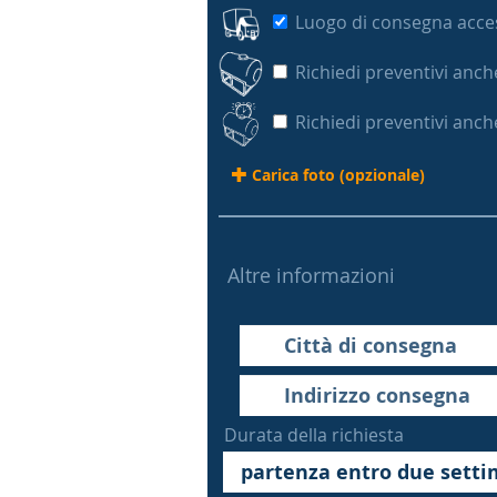
Luogo di consegna acces
Richiedi preventivi anch
Richiedi preventivi anch
Carica foto (opzionale)
Altre informazioni
Durata della richiesta