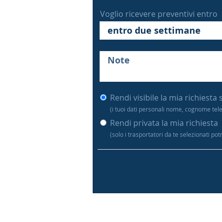
Voglio ricevere preventivi entro
Rendi visibile la mia richiesta 
(i tuoi dati personali nome, cognome tel
Rendi privata la mia richiesta
(solo i trasportatori da te selezionati po