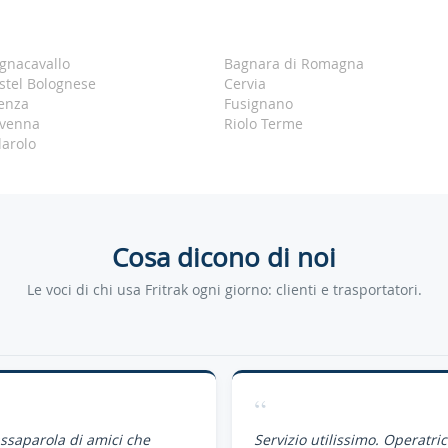
gnacavallo
Bagnara di Romagna
stel Bolognese
Cervia
enza
Fusignano
venna
Riolo Terme
larolo
Cosa dicono di noi
Le voci di chi usa Fritrak ogni giorno: clienti e trasportatori.
“
assaparola di amici che
Servizio utilissimo. Operatri