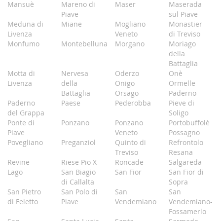
Mansuè
Mareno di
Maser
Maserada
Piave
sul Piave
Meduna di
Miane
Mogliano
Monastier
Livenza
Veneto
di Treviso
Monfumo
Montebelluna
Morgano
Moriago
della
Battaglia
Motta di
Nervesa
Oderzo
Onè
Livenza
della
Onigo
Ormelle
Battaglia
Orsago
Paderno
Paderno
Paese
Pederobba
Pieve di
del Grappa
Soligo
Ponte di
Ponzano
Ponzano
Portobuffolè
Piave
Veneto
Possagno
Povegliano
Preganziol
Quinto di
Refrontolo
Treviso
Resana
Revine
Riese Pio X
Roncade
Salgareda
Lago
San Biagio
San Fior
San Fior di
di Callalta
Sopra
San Pietro
San Polo di
San
San
di Feletto
Piave
Vendemiano
Vendemiano-
Fossamerlo