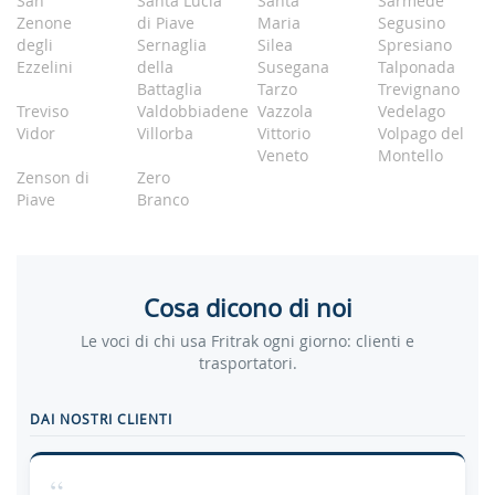
San
Santa Lucia
Santa
Sarmede
Zenone
di Piave
Maria
Segusino
degli
Sernaglia
Silea
Spresiano
Ezzelini
della
Susegana
Talponada
Battaglia
Tarzo
Trevignano
Treviso
Valdobbiadene
Vazzola
Vedelago
Vidor
Villorba
Vittorio
Volpago del
Veneto
Montello
Zenson di
Zero
Piave
Branco
Cosa dicono di noi
Le voci di chi usa Fritrak ogni giorno: clienti e
trasportatori.
DAI NOSTRI CLIENTI
“