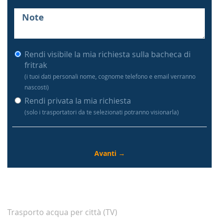
Rendi visibile la mia richiesta sulla bacheca di
fritrak
(i tuoi dati personali nome, cognome telefono e email verranno
nascosti)
Rendi privata la mia richiesta
(solo i trasportatori da te selezionati potranno visionarla)
Trasporto acqua per città (TV)