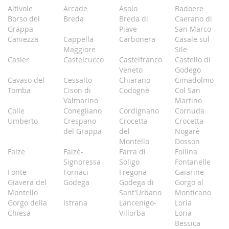
Altivole
Arcade
Asolo
Badoere
Borso del
Breda
Breda di
Caerano di
Grappa
Piave
San Marco
Caniezza
Cappella
Carbonera
Casale sul
Maggiore
Sile
Casier
Castelcucco
Castelfranco
Castello di
Veneto
Godego
Cavaso del
Cessalto
Chiarano
Cimadolmo
Tomba
Cison di
Codognè
Col San
Valmarino
Martino
Colle
Conegliano
Cordignano
Cornuda
Umberto
Crespano
Crocetta
Crocetta-
del Grappa
del
Nogarè
Montello
Dosson
Falze
Falzè-
Farra di
Follina
Signoressa
Soligo
Fontanelle
Fonte
Fornaci
Fregona
Gaiarine
Giavera del
Godega
Godega di
Gorgo al
Montello
Sant'Urbano
Monticano
Gorgo della
Istrana
Lancenigo-
Loria
Chiesa
Villorba
Loria
Bessica