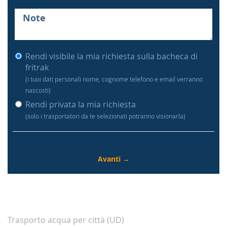
Rendi visibile la mia richiesta sulla bacheca di
fritrak
(i tuoi dati personali nome, cognome telefono e email verranno
nascosti)
Rendi privata la mia richiesta
(solo i trasportatori da te selezionati potranno visionarla)
Trasporto acqua per città (UD)