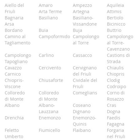
Aiello del
Amaro
Ampezzo
Aquileia
Friuli
Arta Terme
Artegna
Attimis
Bagnaria
Basiliano
Basiliano-
Bertiolo
Arsa
Vissandone
Bicinicco
Bordano
Buia
Buja
Buttrio
Camino al
Campoformido
Campolongo
Campolongo
Tagliamento
al Torre
al Torre-
Cavenzano
Campolongo
Carlino
Cassacco
Castions di
Tapogliano
Strada
Cavazzo
Cercivento
Cervignano
Chiaulis
Carnico
del Friuli
Chiopris
Chiopris-
Chiusaforte
Cividale del
Clodig
Viscone
Friuli
Codroipo
Colloredo
Colloredo
Comeglians
Corno di
di Monte
di Monte
Rosazzo
Albano
Albano-
Coseano
Cras
Lauzzana
Dignano
Dogna
Drenchia
Enemonzo
Enemonzo-
Faedis
Quinis
Fagagna
Feletto
Fiumicello
Flaibano
Forgaria
Umberto
nel Friuli