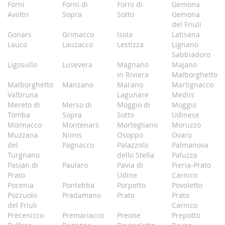
Forni
Forni di
Forni di
Gemona
Avoltri
Sopra
Sotto
Gemona
del Friuli
Gonars
Grimacco
Isola
Latisana
Lauco
Lauzacco
Lestizza
Lignano
Sabbiadoro
Ligosullo
Lusevera
Magnano
Majano
in Riviera
Malborghetto
Malborghetto
Manzano
Marano
Martignacco
Valbruna
Lagunare
Mediis
Mereto di
Merso di
Moggio di
Moggio
Tomba
Sopra
Sotto
Udinese
Moimacco
Montenars
Mortegliano
Moruzzo
Muzzana
Nimis
Osoppo
Ovaro
del
Pagnacco
Palazzolo
Palmanova
Turgnano
dello Stella
Paluzza
Pasian di
Paularo
Pavia di
Pieria-Prato
Prato
Udine
Carnico
Pocenia
Pontebba
Porpetto
Povoletto
Pozzuolo
Pradamano
Prato
Prato
del Friuli
Carnico
Precenicco
Premariacco
Preone
Prepotto