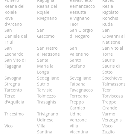
Pulfero
Ragogna
Ravascletto
Raveo
Reana del
Reana del
Remanzacco
Resia
Roiale
Rojale
Resiutta
Rigolato
Rive
Rivignano
Rivignano
Ronchis
d'Arcano
Teor
Ruda
San
San
San Giorgio
San
Daniele del
Giacomo
di Nogaro
Giovanni al
Friuli
Natisone
San
San Pietro
San
San Vito al
Leonardo
al Natisone
Valentino
Torre
San Vito di
Santa
Santo
Sauris
Fagagna
Maria la
Stefano
Sauris di
Longa
Sotto
Savogna
Sedegliano
Sevegliano
Socchieve
Stregna
Sutrio
Taipana
Talmassons
Tarcento
Tarvisio
Tavagnacco
Teor
Terzo
Tolmezzo
Torreano
Torviscosa
d'Aquileia
Trasaghis
Treppo
Treppo
Carnico
Grande
Tricesimo
Trivignano
Udine
Varmo
Udinese
Venzone
Verzegnis
Vico
Villa
Villa
Visco
Santina
Vicentina
Zuglio