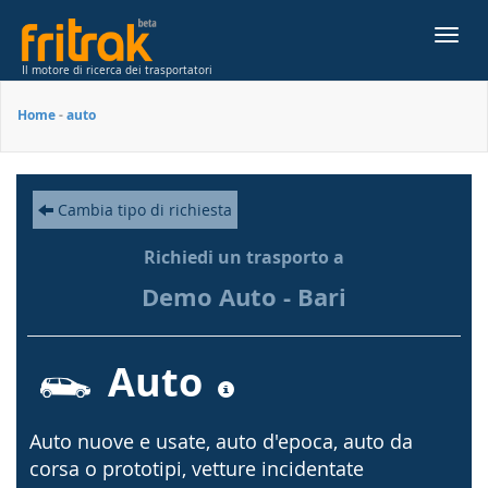
Toggl
navig
Il motore di ricerca dei trasportatori
Home
-
auto
Cambia tipo di richiesta
Richiedi un trasporto a
Demo Auto - Bari
Auto
Auto nuove e usate, auto d'epoca, auto da
corsa o prototipi, vetture incidentate