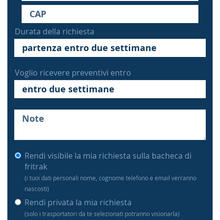
Durata della richiesta
Voglio ricevere preventivi entro
Rendi visibile la mia richiesta sulla bacheca di
fritrak
(i tuoi dati personali nome, cognome telefono e email verranno
nascosti)
Rendi privata la mia richiesta
(solo i trasportatori da te selezionati potranno visionarla)