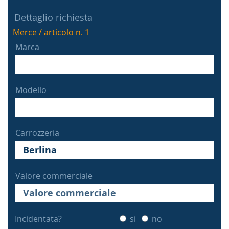
Dettaglio richiesta
Merce / articolo n. 1
Marca
Modello
Carrozzeria
Valore commerciale
Incidentata?
si
no