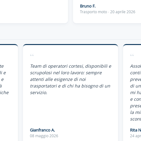
Bruno F.
Trasporto moto · 20 aprile 2026
“
“
te
Team di operatori cortesi, disponibili e
Assol
i e
scrupolosi nel loro lavoro: sempre
conti
 e
attenti alle esigenze di noi
preve
à
trasportatori e di chi ha bisogno di un
di un
iche
servizio.
mi ha
e co
pres
la mi
scont
Gianfranco A.
Rita N
08 maggio 2026
24 apr