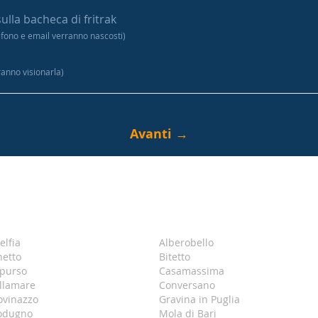
sulla bacheca di fritrak
efono e email verranno nascosti)
tranno visionarla)
elfia
Alberobello
netto
Bitetto
purso
Casamassima
llamare
Conversano
ovinazzo
Gravina in Puglia
odugno
Mola di Bari