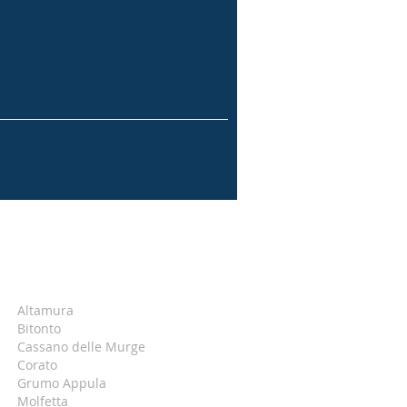
Altamura
Bitonto
Cassano delle Murge
Corato
Grumo Appula
Molfetta