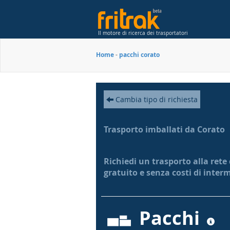
Il motore di ricerca dei trasportatori
Home
-
pacchi corato
Cambia tipo di richiesta
Trasporto imballati da Corato
Richiedi un trasporto alla rete 
gratuito e senza costi di inter
Pacchi