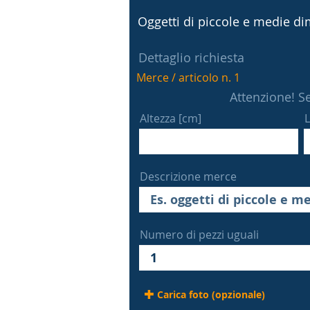
Oggetti di piccole e medie dim
Dettaglio richiesta
Merce / articolo n. 1
Attenzione! Se
Altezza [cm]
L
Descrizione merce
Numero di pezzi uguali
Carica foto (opzionale)