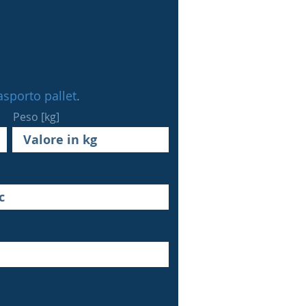
rasporto pallet
.
Peso [kg]