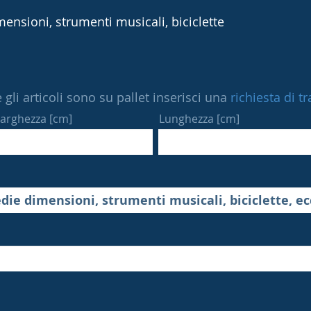
ensioni, strumenti musicali, biciclette
 gli articoli sono su pallet inserisci una
richiesta di t
arghezza [cm]
Lunghezza [cm]