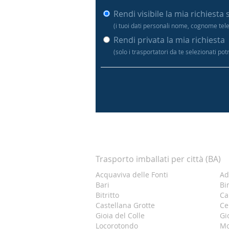
Rendi visibile la mia richiesta 
(i tuoi dati personali nome, cognome tel
Rendi privata la mia richiesta
(solo i trasportatori da te selezionati po
Trasporto imballati per città (BA)
Acquaviva delle Fonti
Ad
Bari
Bi
Bitritto
Ca
Castellana Grotte
Ce
Gioia del Colle
Gi
Locorotondo
M