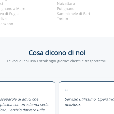
ci
Noicattaro
lignano a Mare
Putignano
vo di Puglia
Sammichele di Bari
lizzi
Toritto
lenzano
Cosa dicono di noi
Le voci di chi usa Fritrak ogni giorno: clienti e trasportatori.
“
assaparola di amici che
Servizio utilissimo. Operatri
piscina con un'azienda seria,
deliziosa.
oso. Servizio davvero utile.