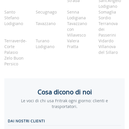
Strada
Sant'Angelo
Lodigiano
Santo
Secugnago
Senna
Somaglia
Stefano
Lodigiana
Sordio
Lodigiano
Tavazzano
Tavazzano
Terranova
con
dei
Villavesco
Passerini
Terraverde-
Turano
Valera
Vidardo
Corte
Lodigiano
Fratta
Villanova
Palasio
del Sillaro
Zelo Buon
Persico
Cosa dicono di noi
Le voci di chi usa Fritrak ogni giorno: clienti e
trasportatori.
DAI NOSTRI CLIENTI