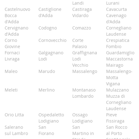
Landi
Lurani
Castelnuovo
Castiglione
Castiraga
Cavacurta
Bocca
d'Adda
Vidardo
Cavenago
d'Adda
d'Adda
Cervignano
Codogno
Comazzo
Cornegliano
d'Adda
Laudense
Corno
Cornovecchio
Corte
Crespiatica
Giovine
Palasio
Fombio
Fornaci
Galgagnano
Graffignana
Guardamiglio
Livraga
Lodi
Lodi
Maccastorna
Vecchio
Mairago
Maleo
Marudo
Massalengo
Massalengo-
Motta
Vigana
Meleti
Merlino
Montanaso
Mulazzano
Lombardo
Muzza di
Cornegliano
Laudense
Orio Litta
Ospedaletto
Ossago
Pieve
Lodigiano
Lodigiano
Fissiraga
Salerano
San
San
San Rocco
sul Lambro
Fiorano
Martino in
al Porto