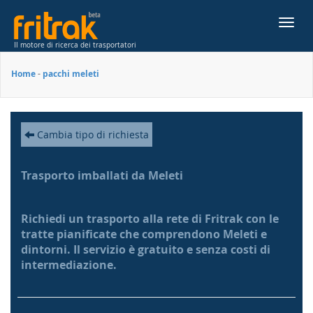
Toggl
navig
Il motore di ricerca dei trasportatori
Home
-
pacchi meleti
Cambia tipo di richiesta
Trasporto imballati da Meleti
Richiedi un trasporto alla rete di Fritrak con le
tratte pianificate che comprendono Meleti e
dintorni. Il servizio è gratuito e senza costi di
intermediazione.