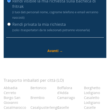
Rendi visibile la mia richiesta sulla bacheca di
fritrak
(i tuoi dati personali nome, cognome telefono e email verranno
nascosti)
Rendi privata la mia richiesta
(solo i trasportatori da te selezionati potranno visionarla)
Trasporto imballati per città (LO)
Abbadia
Bertonico
Boffalora
Borghetto
Cerreto
d'Adda
Lodigiano
Borgo San
Brembio
Camairago
Casaletto
Giovanni
Lodigiano
Casalmaiocco
Casalpusterlengo
Caselle
Caselle