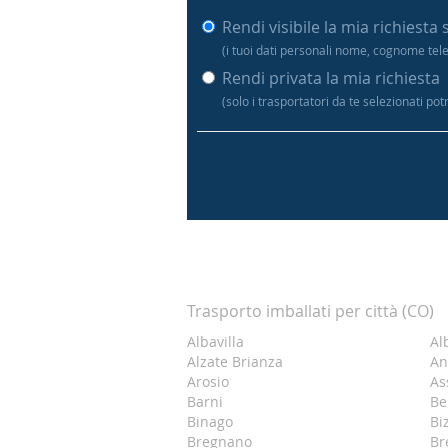
Rendi visibile la mia richiesta 
(i tuoi dati personali nome, cognome tel
Rendi privata la mia richiesta
(solo i trasportatori da te selezionati po
Trasporto imballati per città (CO)
Albavilla
Al
Alzate Brianza
An
Arosio
As
Barni
Be
Binago
Bi
Bregnano
Br