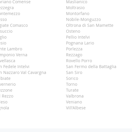
riano Comense
Maslianico
zzegra
Moltrasio
ntemezzo
Montorfano
sso
Nobile-Monguzzo
giate Comasco
Oltrona di San Mamette
succio
Osteno
glio
Pellio Intelvi
esio
Pognana Lario
nte Lambro
Porlezza
mponio Verna
Rezzago
vellasca
Rovello Porro
n Fedele Intelvi
San Fermo della Battaglia
n Nazzaro Val Cavargna
San Siro
lbiate
Sorico
vernerio
Torno
ezzone
Turate
l Rezzo
Valbrona
leso
Veniano
gnola
Vill'Albese