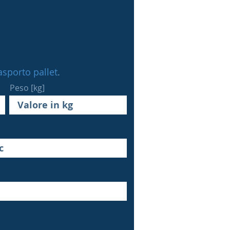
rasporto pallet
.
Peso [kg]