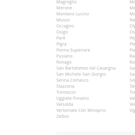
Magreglio
Ma
Merone
Me
Montano Lucino
Mo
Musso
Ne
Occagno
Ol
Osigo
Os
Parè
Pe
Pigra
Pl
Ponna Superiore
Po
Pusiano
Ra
Ronago
Ro
San Bartolomeo Val Cavargna
Sa
San Michele-San Giorgio
Sa
Senna Comasco
So
Stazzona
Ta
Tremezzo
Tr
Uggiate-Trevano
Va
Valsolda
Ve
Vertemate Con Minoprio
Vi
Zelbio