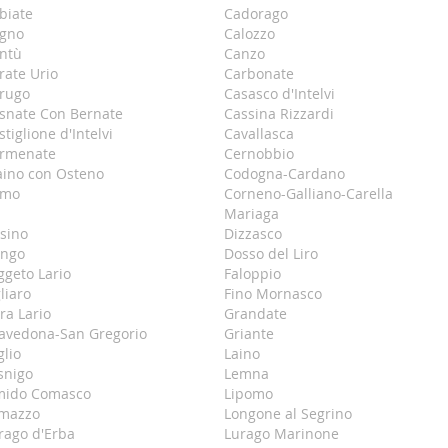
biate
Cadorago
gno
Calozzo
ntù
Canzo
rate Urio
Carbonate
rugo
Casasco d'Intelvi
snate Con Bernate
Cassina Rizzardi
stiglione d'Intelvi
Cavallasca
rmenate
Cernobbio
aino con Osteno
Codogna-Cardano
omo
Corneno-Galliano-Carella
Mariaga
sino
Dizzasco
ngo
Dosso del Liro
ggeto Lario
Faloppio
gliaro
Fino Mornasco
ra Lario
Grandate
avedona-San Gregorio
Griante
glio
Laino
snigo
Lemna
mido Comasco
Lipomo
mazzo
Longone al Segrino
rago d'Erba
Lurago Marinone