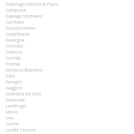
Cadorago-Caslino al Piano
Campione
Capiago Intimiano
Carimate
Casasco Intelvi
Castelmarte
Cavargna
Cirimido
Colonno
Corrido
Cremia
Dizzasco-Biazzeno
Erba
Fenegrò
Gaggino
Grandola ed Uniti
Guanzate
Lambrugo
Lenno
Livo
Lucino
Lurate Caccivio