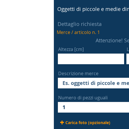
Oggetti di piccole e medie dim
Dettaglio richiesta
Merce / articolo n. 1
Attenzione! Se
Altezza [cm]
L
Descrizione merce
Numero di pezzi uguali
Carica foto (opzionale)