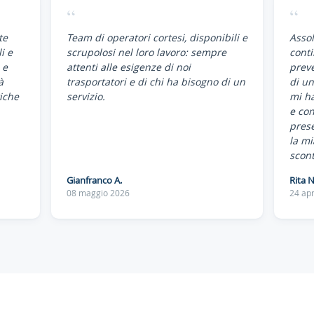
“
“
te
Team di operatori cortesi, disponibili e
Assol
i e
scrupolosi nel loro lavoro: sempre
conti
 e
attenti alle esigenze di noi
preve
à
trasportatori e di chi ha bisogno di un
di un
iche
servizio.
mi ha
e co
pres
la mi
scont
Gianfranco A.
Rita N
08 maggio 2026
24 apr