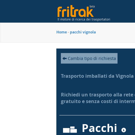
Il motore di ricerca dei trasportatori
Home
-
pacchi vignola
Cambia tipo di richiesta
Trasporto imballati da Vignola
Richiedi un trasporto alla rete 
gratuito e senza costi di inter
Pacchi