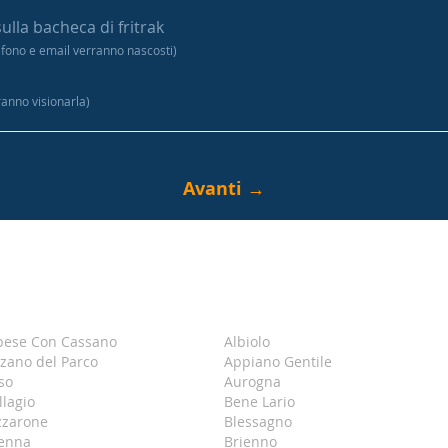
sulla bacheca di fritrak
efono e email verranno nascosti)
tranno visionarla)
bese Con Cassano
Albiolo
zano del Parco
Appiano Gentile
so
Aurogna
llagio
Bene Lario
zzarone
Blessagno
enna
Brienno