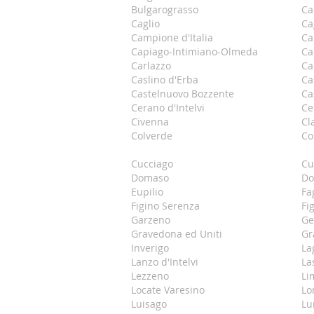
Bulgarograsso
Ca
Caglio
Ca
Campione d'Italia
Ca
Capiago-Intimiano-Olmeda
Ca
Carlazzo
Ca
Caslino d'Erba
Ca
Castelnuovo Bozzente
Ca
Cerano d'Intelvi
Ce
Civenna
Cl
Colverde
C
Cucciago
Cu
Domaso
Do
Eupilio
Fa
Figino Serenza
Fi
Garzeno
Ge
Gravedona ed Uniti
Gr
Inverigo
La
Lanzo d'Intelvi
La
Lezzeno
Li
Locate Varesino
Lo
Luisago
Lu