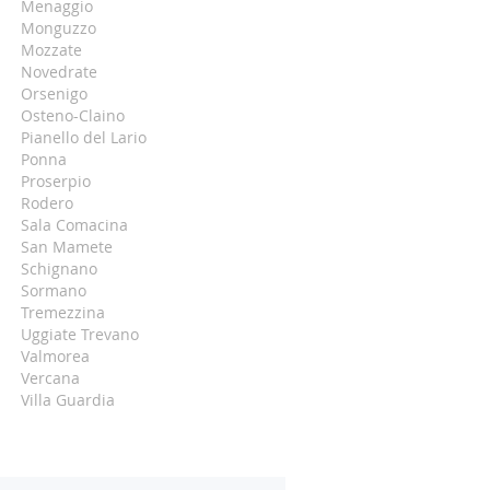
Menaggio
Monguzzo
Mozzate
Novedrate
Orsenigo
Osteno-Claino
Pianello del Lario
Ponna
Proserpio
Rodero
Sala Comacina
San Mamete
Schignano
Sormano
Tremezzina
Uggiate Trevano
Valmorea
Vercana
Villa Guardia