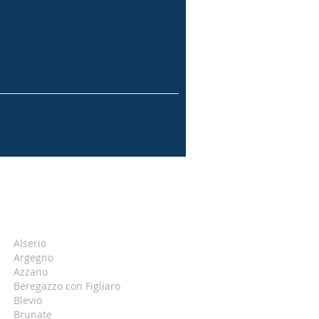
Alserio
Argegno
Azzano
Beregazzo con Figliaro
Blevio
Brunate