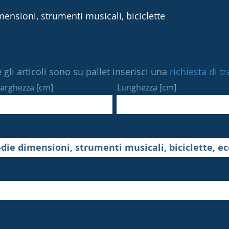
ensioni, strumenti musicali, biciclette
 gli articoli sono su pallet inserisci una
richiesta di t
arghezza [cm]
Lunghezza [cm]