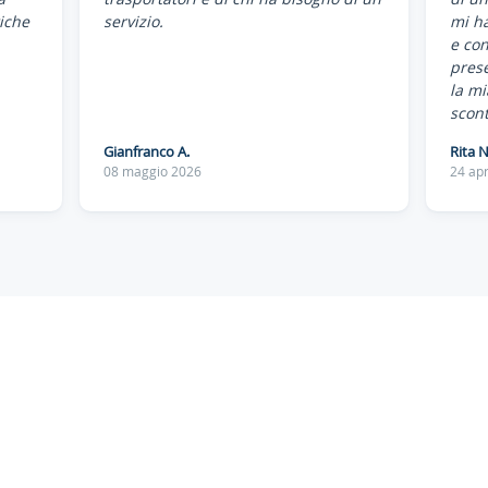
iche
servizio.
mi ha
e co
pres
la mi
scont
Gianfranco A.
Rita N
08 maggio 2026
24 apr