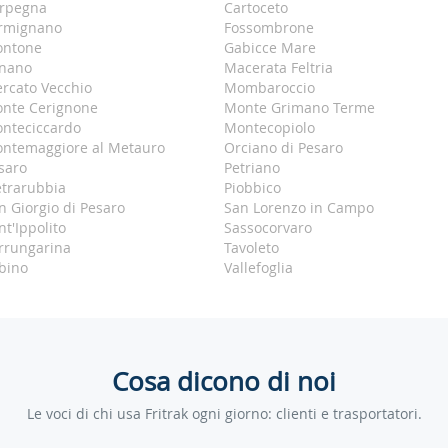
rpegna
Cartoceto
rmignano
Fossombrone
ontone
Gabicce Mare
nano
Macerata Feltria
rcato Vecchio
Mombaroccio
nte Cerignone
Monte Grimano Terme
nteciccardo
Montecopiolo
ntemaggiore al Metauro
Orciano di Pesaro
saro
Petriano
etrarubbia
Piobbico
n Giorgio di Pesaro
San Lorenzo in Campo
nt'Ippolito
Sassocorvaro
rrungarina
Tavoleto
bino
Vallefoglia
Cosa dicono di noi
Le voci di chi usa Fritrak ogni giorno: clienti e trasportatori.