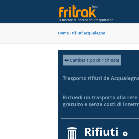
Il motore di ricerca dei trasportatori
Home
-
rifiuti acqualagna
Cambia tipo di richiesta
Trasporto rifiuti da Acqualagn
Richiedi un trasporto alla rete
gratuito e senza costi di inter
Rifiuti