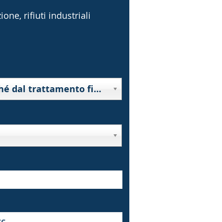
one, rifiuti industriali
10000 - Rifiuti derivanti da prospezione, estrazione da miniera o cava, nonché dal trattamento fisico o chimico di minerali