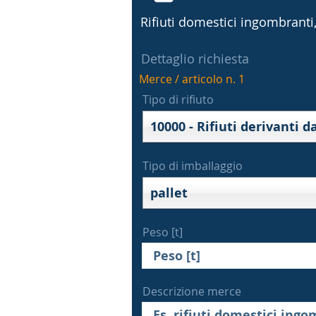
Rifiuti domestici ingombranti, 
Dettaglio richiesta
Merce / articolo n. 1
Tipo di rifiuto
Tipo di imballaggio
pallet
Peso [t]
Descrizione merce