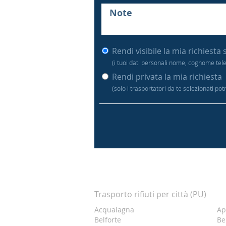
Rendi visibile la mia richiesta 
(i tuoi dati personali nome, cognome tel
Rendi privata la mia richiesta
(solo i trasportatori da te selezionati po
Trasporto rifiuti per città (PU)
Acqualagna
Ap
Belforte
Be