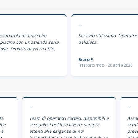
“
assaparola di amici che
Servizio utilissimo. Operatri
piscina con un'azienda seria,
deliziosa.
oso. Servizio davvero utile.
Bruno F.
Trasporto moto · 20 aprile 2026
“
“
te
Team di operatori cortesi, disponibili e
Assol
i e
scrupolosi nel loro lavoro: sempre
conti
 e
attenti alle esigenze di noi
preve
à
trasportatori e di chi ha bisogno di un
di un