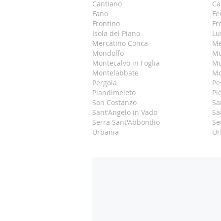
Cantiano
Ca
Fano
Fe
Frontino
Fr
Isola del Piano
Lu
Mercatino Conca
Me
Mondolfo
Mo
Montecalvo in Foglia
Mo
Montelabbate
Mo
Pergola
Pe
Piandimeleto
Pi
San Costanzo
Sa
Sant'Angelo in Vado
Sa
Serra Sant'Abbondio
Se
Urbania
Ur