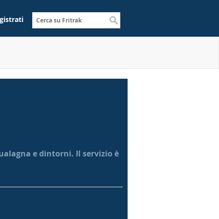
gistrati
alagna e dintorni. Il servizio è