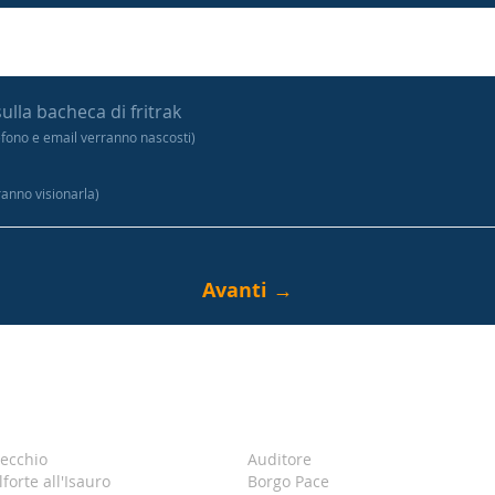
sulla bacheca di fritrak
efono e email verranno nascosti)
tranno visionarla)
ecchio
Auditore
lforte all'Isauro
Borgo Pace