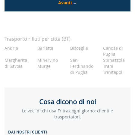
Trasporto rifiuti per città (BT)
Andria
Barletta
Bisceglie
Canosa di
Puglia
Margherita
Minervino
San
Spinazzola
di Savoia
Murge
Ferdinando
Trani
di Puglia
Trinitapoli
Cosa dicono di noi
Le voci di chi usa Fritrak ogni giorno: clienti e
trasportatori.
DAI NOSTRI CLIENTI