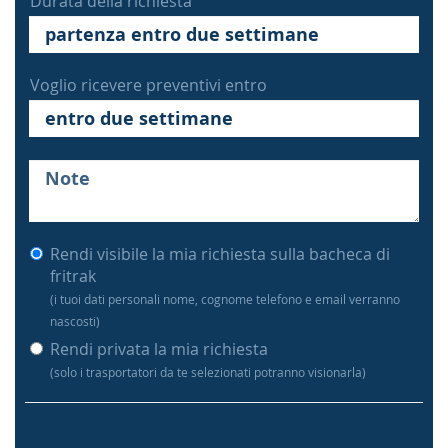
Durata della richiesta
Voglio ricevere preventivi entro
Rendi visibile la mia richiesta sulla bacheca di
fritrak
(i tuoi dati personali nome, cognome telefono e email verranno
nascosti)
Rendi privata la mia richiesta
(solo i trasportatori da te selezionati potranno visionarla)