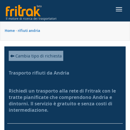
Toggl
navig
Il motore di ricerca dei trasportatori
Home
-
rifiuti andria
Cambia tipo di richiesta
Trasporto rifiuti da Andria
Richiedi un trasporto alla rete di Fritrak con le
tratte pianificate che comprendono Andria e
dintorni. Il servizio è gratuito e senza costi di
intermediazione.