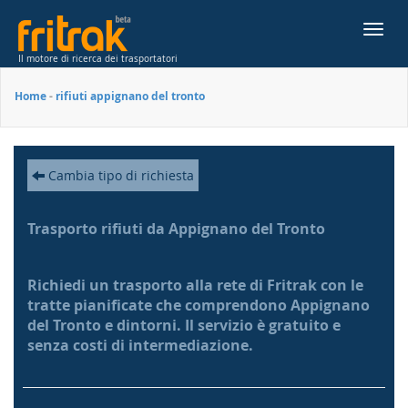
Toggl
navig
Il motore di ricerca dei trasportatori
Home
-
rifiuti appignano del tronto
Cambia tipo di richiesta
Trasporto rifiuti da Appignano del Tronto
Richiedi un trasporto alla rete di Fritrak con le
tratte pianificate che comprendono Appignano
del Tronto e dintorni. Il servizio è gratuito e
senza costi di intermediazione.