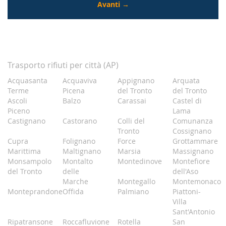
Trasporto rifiuti per città (AP)
Acquasanta
Acquaviva
Appignano
Arquata
Terme
Picena
del Tronto
del Tronto
Ascoli
Balzo
Carassai
Castel di
Piceno
Lama
Castignano
Castorano
Colli del
Comunanza
Tronto
Cossignano
Cupra
Folignano
Force
Grottammare
Marittima
Maltignano
Marsia
Massignano
Monsampolo
Montalto
Montedinove
Montefiore
del Tronto
delle
dell'Aso
Marche
Montegallo
Montemonaco
Monteprandone
Offida
Palmiano
Piattoni-
Villa
Sant'Antonio
Ripatransone
Roccafluvione
Rotella
San