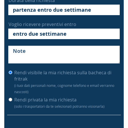
Durata della richiesta
Voglio ricevere preventivi entro
Rendi visibile la mia richiesta sulla bacheca di
fritrak
(i tuoi dati personali nome, cognome telefono e email verranno
nascosti)
Rendi privata la mia richiesta
(solo i trasportatori da te selezionati potranno visionarla)