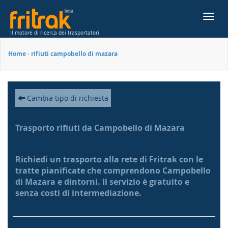
Toggl
navig
Il motore di ricerca dei trasportatori
Home
-
rifiuti campobello di mazara
Cambia tipo di richiesta
Trasporto rifiuti da Campobello di Mazara
Richiedi un trasporto alla rete di Fritrak con le
tratte pianificate che comprendono Campobello
di Mazara e dintorni. Il servizio è gratuito e
senza costi di intermediazione.