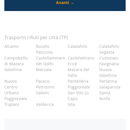
Trasporto rifiuti per città (TP)
Alcamo
Buseto
Calatafimi
Calatafimi-
Palizzolo
Segesta
Campobello
Castellammare
Castelvetrano
Custonaci
di Mazara
del Golfo
Erice
Favignana
Gibellina
Marsala
Mazara del
Nuova
Vallo
Gibellina
Nuovo
Paceco
Pantelleria
Partanna
Centro
Petrosino
Poggioreale
Salaparuta
Urbano
Salemi
San Vito Lo
Santa
Poggioreale
Capo
Ninfa
Trapani
Valderice
Vita