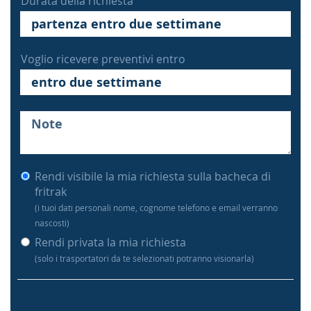
Durata della richiesta
Voglio ricevere preventivi entro
Rendi visibile la mia richiesta sulla bacheca di
fritrak
(i tuoi dati personali nome, cognome telefono e email verranno
nascosti)
Rendi privata la mia richiesta
(solo i trasportatori da te selezionati potranno visionarla)