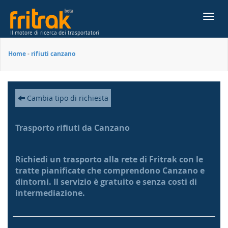
Toggl
navig
Il motore di ricerca dei trasportatori
Home
-
rifiuti canzano
Cambia tipo di richiesta
Trasporto rifiuti da Canzano
Richiedi un trasporto alla rete di Fritrak con le
tratte pianificate che comprendono Canzano e
dintorni. Il servizio è gratuito e senza costi di
intermediazione.