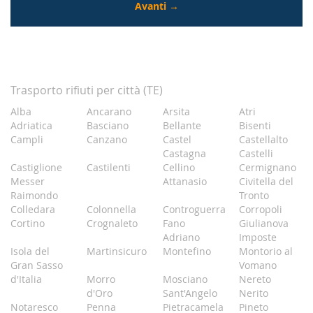
Trasporto rifiuti per città (TE)
Alba
Ancarano
Arsita
Atri
Adriatica
Basciano
Bellante
Bisenti
Campli
Canzano
Castel
Castellalto
Castagna
Castelli
Castiglione
Castilenti
Cellino
Cermignano
Messer
Attanasio
Civitella del
Raimondo
Tronto
Colledara
Colonnella
Controguerra
Corropoli
Cortino
Crognaleto
Fano
Giulianova
Adriano
Imposte
Isola del
Martinsicuro
Montefino
Montorio al
Gran Sasso
Vomano
d'Italia
Morro
Mosciano
Nereto
d'Oro
Sant'Angelo
Nerito
Notaresco
Penna
Pietracamela
Pineto