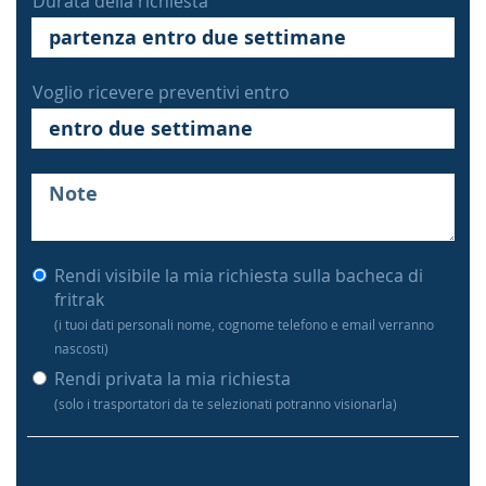
Durata della richiesta
Voglio ricevere preventivi entro
Rendi visibile la mia richiesta sulla bacheca di
fritrak
(i tuoi dati personali nome, cognome telefono e email verranno
nascosti)
Rendi privata la mia richiesta
(solo i trasportatori da te selezionati potranno visionarla)