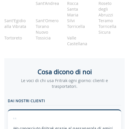
Sant'Andrea
Rocca
Roseto
Santa
degli
Maria
Abruzzi
Sant'Egidio
Sant'Omero
Silvi
Teramo
alla Vibrata
Torano
Torricella
Torricella
Nuovo
Sicura
Tortoreto
Tossicia
Valle
Castellana
Cosa dicono di noi
Le voci di chi usa Fritrak ogni giorno: clienti e
trasportatori.
DAI NOSTRI CLIENTI
“
Ho conosciuto Fritrak grazie al passaparola di amici