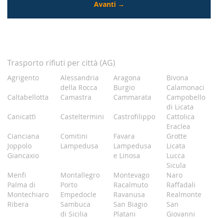
Trasporto rifiuti per città (AG)
Agrigento
Alessandria
Aragona
Bivona
della Rocca
Burgio
Calamonaci
Caltabellotta
Camastra
Cammarata
Campobello
di Licata
Canicattì
Casteltermini
Castrofilippo
Cattolica
Eraclea
Cianciana
Comitini
Favara
Grotte
Joppolo
Lampedusa
Lampedusa
Licata
Giancaxio
e Linosa
Lucca
Sicula
Menfi
Montallegro
Montevago
Naro
Palma di
Porto
Racalmuto
Raffadali
Montechiaro
Empedocle
Ravanusa
Realmonte
Ribera
Sambuca
San Biagio
San
di Sicilia
Platani
Giovanni