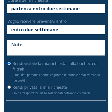
Durata della richiesta
Voglio ricevere preventivi entro
Rendi visibile la mia richiesta sulla bacheca di
fritrak
(i tuoi dati personali nome, cognome telefono e email verranno
nascosti)
Rendi privata la mia richiesta
(solo i trasportatori da te selezionati potranno visionarla)