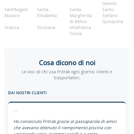
Gemini
Sant'Angelo
Santa
Santa
Santo
Muxaro
Elisabetta
Margherita
Stefano
di Belice
Quisquina
Sciacca
Siculiana
Villafranca
Sicula
Cosa dicono di noi
Le voci di chi usa Fritrak ogni giorno: clienti e
trasportatori.
DAI NOSTRI CLIENTI
“
Ho conosciuto Fritrak grazie al passaparola di amici
che avevano ottenuto il riempimento piscina con
un'azienda seria, in tempi rapidi e a costo