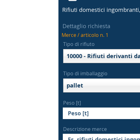
Rifiuti domestici ingombranti, 
Dettaglio richiesta
Merce / articolo n. 1
Tipo di rifiuto
Tipo di imballaggio
pallet
Peso [t]
Descrizione merce