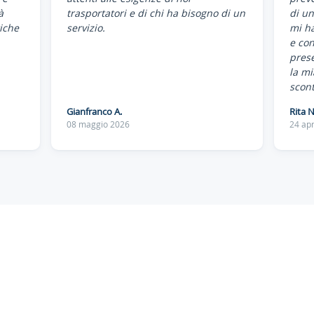
à
trasportatori e di chi ha bisogno di un
di un
iche
servizio.
mi ha
e co
pres
la mi
scont
Gianfranco A.
Rita N
08 maggio 2026
24 apr