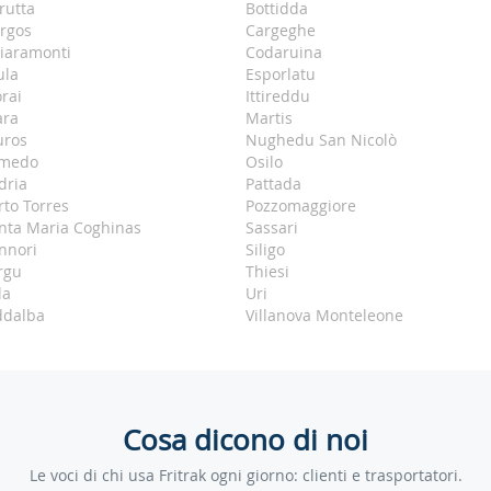
rutta
Bottidda
rgos
Cargeghe
iaramonti
Codaruina
ula
Esporlatu
orai
Ittireddu
ra
Martis
ros
Nughedu San Nicolò
medo
Osilo
dria
Pattada
rto Torres
Pozzomaggiore
nta Maria Coghinas
Sassari
nnori
Siligo
rgu
Thiesi
la
Uri
ddalba
Villanova Monteleone
Cosa dicono di noi
Le voci di chi usa Fritrak ogni giorno: clienti e trasportatori.