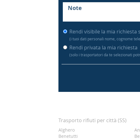
Rendi visibile la mia richiesta 
(i tuoi dati personali nome, cognome tel
Rendi privata la mia richiesta
(solo i trasportatori da te selezionati po
Trasporto rifiuti per città (SS)
Alghero
An
Benetutti
Be