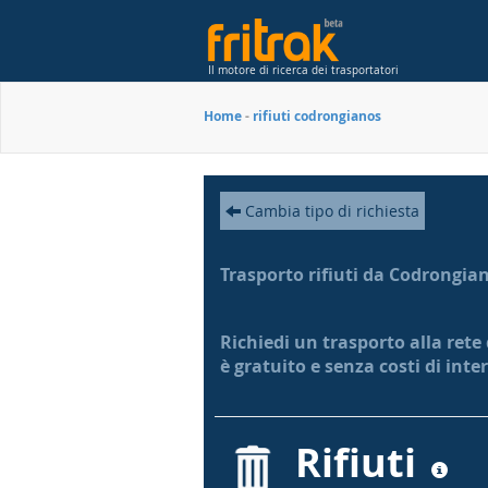
Il motore di ricerca dei trasportatori
Home
-
rifiuti codrongianos
Cambia tipo di richiesta
Trasporto rifiuti da Codrongia
Richiedi un trasporto alla rete
è gratuito e senza costi di int
Rifiuti