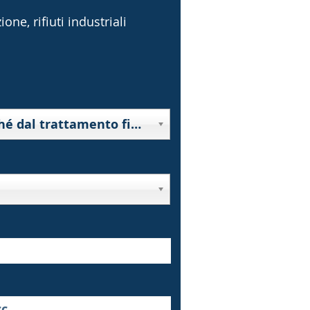
one, rifiuti industriali
10000 - Rifiuti derivanti da prospezione, estrazione da miniera o cava, nonché dal trattamento fisico o chimico di minerali