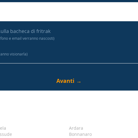
sulla bacheca di fritrak
efono e email verranno nascosti)
tranno visionarla)
ela
Ardara
ssude
Bonnanaro