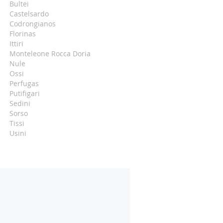
Bultei
Castelsardo
Codrongianos
Florinas
Ittiri
Monteleone Rocca Doria
Nule
Ossi
Perfugas
Putifigari
Sedini
Sorso
Tissi
Usini