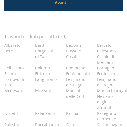
Trasporto rifiuti per città (PR)
Albareto
Bardi
Bedonia
Berceto
Bore
Borgo Val
Busseto
Calestano
di Taro
Casale
Casale di
Mezzani
Collecchio
Colorno
Compiano
Corniglio
Felino
Fidenza
Fontanellato
Fontevivo
Fornovo di
Langhirano
Lesignano
Lesignano
Taro
de' Bagni
de'Bagni
Medesano
Mezzani
Monchio
Montechiarugol
delle Corti
Neviano
degli
Arduini
Noceto
Palanzano
Parma
Pellegrino
Parmense
Polesine
Roccabianca
Sala
Salsomaggiore