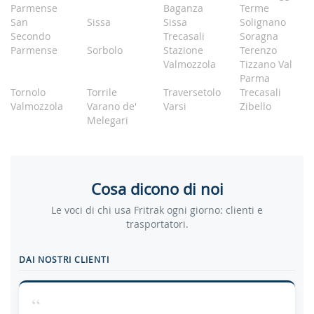
Parmense
Baganza
Terme
San
Sissa
Sissa
Solignano
Secondo
Trecasali
Soragna
Parmense
Sorbolo
Stazione
Terenzo
Valmozzola
Tizzano Val
Parma
Tornolo
Torrile
Traversetolo
Trecasali
Valmozzola
Varano de'
Varsi
Zibello
Melegari
Cosa dicono di noi
Le voci di chi usa Fritrak ogni giorno: clienti e
trasportatori.
DAI NOSTRI CLIENTI
“