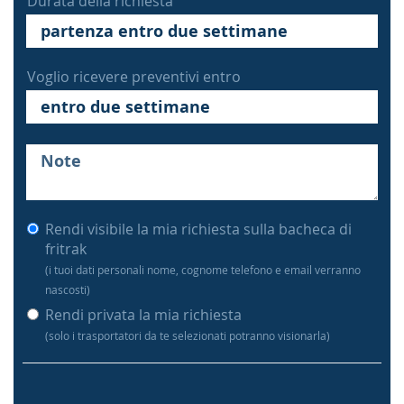
Durata della richiesta
Voglio ricevere preventivi entro
Rendi visibile la mia richiesta sulla bacheca di
fritrak
(i tuoi dati personali nome, cognome telefono e email verranno
nascosti)
Rendi privata la mia richiesta
(solo i trasportatori da te selezionati potranno visionarla)