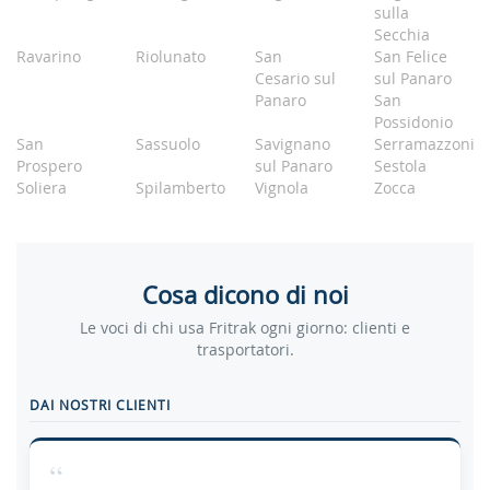
sulla
Secchia
Ravarino
Riolunato
San
San Felice
Cesario sul
sul Panaro
Panaro
San
Possidonio
San
Sassuolo
Savignano
Serramazzoni
Prospero
sul Panaro
Sestola
Soliera
Spilamberto
Vignola
Zocca
Cosa dicono di noi
Le voci di chi usa Fritrak ogni giorno: clienti e
trasportatori.
DAI NOSTRI CLIENTI
“