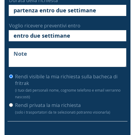
Durata della richiesta
Voglio ricevere preventivi entro
Rendi visibile la mia richiesta sulla bacheca di
fritrak
(i tuoi dati personali nome, cognome telefono e email verranno
nascosti)
Rendi privata la mia richiesta
(solo i trasportatori da te selezionati potranno visionarla)