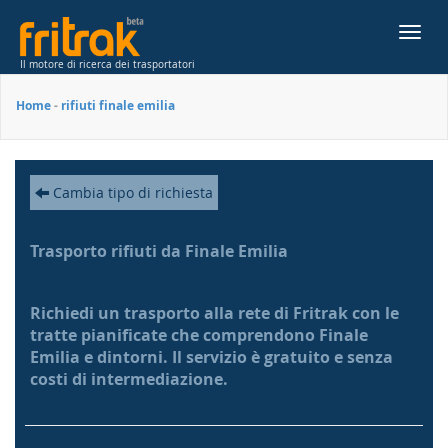
Toggl
navig
Il motore di ricerca dei trasportatori
Home
-
rifiuti finale emilia
Cambia tipo di richiesta
Trasporto rifiuti da Finale Emilia
Richiedi un trasporto alla rete di Fritrak con le
tratte pianificate che comprendono Finale
Emilia e dintorni. Il servizio è gratuito e senza
costi di intermediazione.