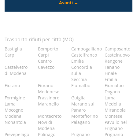
Trasporto rifiuti per città (MO)
Bastiglia
Bomporto
Campogalliano
Camposanto
Carpi
Carpi
Castelfranco
Castelnuovo
Centro
Emilia
Rangone
Castelvetro
Cavezzo
Concordia
Fanano
di Modena
sulla
Finale
Secchia
Emilia
Fiorano
Fiorano
Fiumalbo
Fiumalbo-
Modenese
Dogana
Formigine
Frassinoro
Guiglia
Lama
Lama
Maranello
Marano sul
Medolla
Mocogno
Panaro
Mirandola
Modena
Montecreto
Montefiorino
Montese
Nonantola
Novi di
Palagano
Pavullo nel
Modena
Frignano
Pievepelago
Polinago
Prignano
Prignano