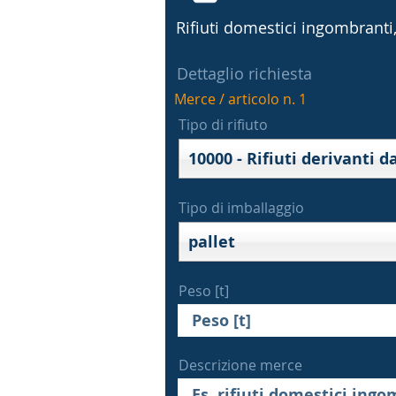
Rifiuti domestici ingombranti, 
Dettaglio richiesta
Merce / articolo n. 1
Tipo di rifiuto
Tipo di imballaggio
pallet
Peso [t]
Descrizione merce