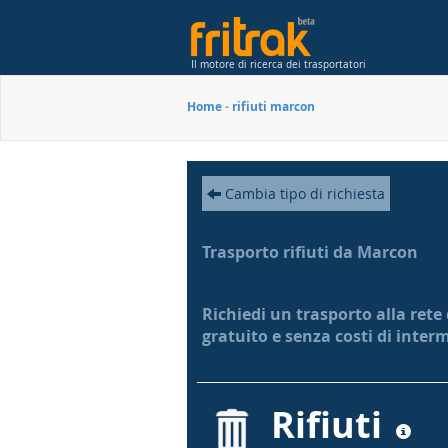
Il motore di ricerca dei trasportatori
Home
-
rifiuti marcon
Cambia tipo di richiesta
Trasporto rifiuti da Marcon
Richiedi un trasporto alla rete
gratuito e senza costi di inter
Rifiuti