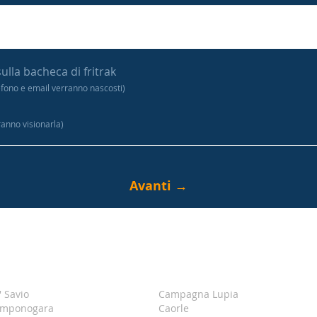
sulla bacheca di fritrak
efono e email verranno nascosti)
tranno visionarla)
' Savio
Campagna Lupia
mponogara
Caorle