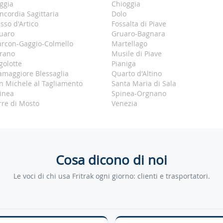
ggia
Chioggia
ncordia Sagittaria
Dolo
esso d'Artico
Fossalta di Piave
uaro
Gruaro-Bagnara
rcon-Gaggio-Colmello
Martellago
rano
Musile di Piave
golotte
Pianiga
amaggiore Blessaglia
Quarto d'Altino
n Michele al Tagliamento
Santa Maria di Sala
inea
Spinea-Orgnano
rre di Mosto
Venezia
Cosa dicono di noi
Le voci di chi usa Fritrak ogni giorno: clienti e trasportatori.