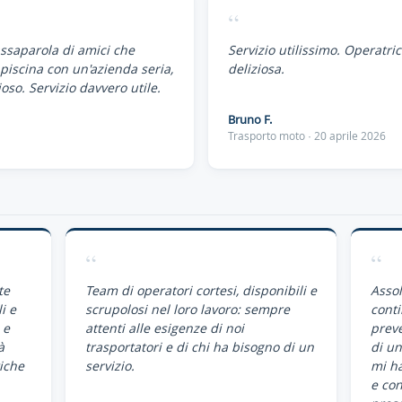
“
assaparola di amici che
Servizio utilissimo. Operatri
piscina con un'azienda seria,
deliziosa.
oso. Servizio davvero utile.
Bruno F.
Trasporto moto · 20 aprile 2026
“
“
te
Team di operatori cortesi, disponibili e
Assol
i e
scrupolosi nel loro lavoro: sempre
conti
 e
attenti alle esigenze di noi
preve
à
trasportatori e di chi ha bisogno di un
di un
iche
servizio.
mi ha
e co