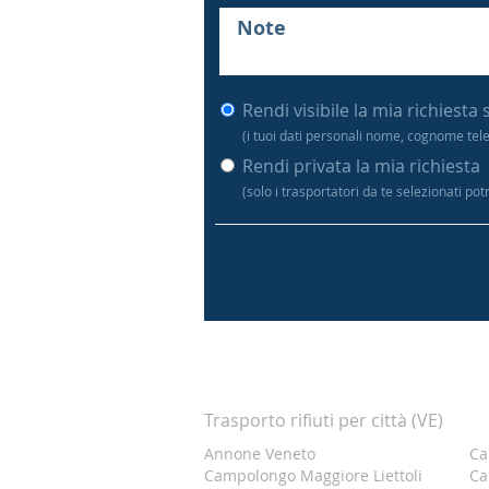
Rendi visibile la mia richiesta 
(i tuoi dati personali nome, cognome tel
Rendi privata la mia richiesta
(solo i trasportatori da te selezionati po
Trasporto rifiuti per città (VE)
Annone Veneto
Ca
Campolongo Maggiore Liettoli
Ca