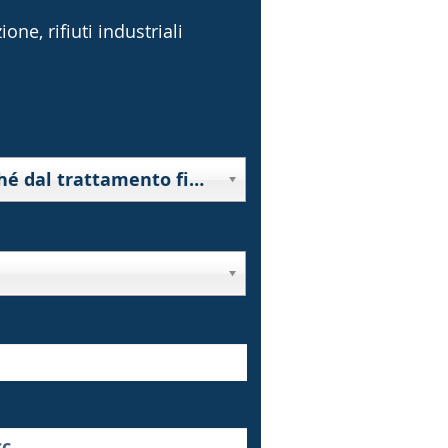
one, rifiuti industriali
10000 - Rifiuti derivanti da prospezione, estrazione da miniera o cava, nonché dal trattamento fisico o chimico di minerali