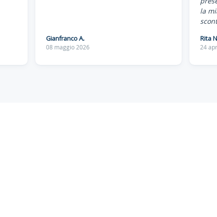
pres
la mi
scont
Gianfranco A.
Rita N
08 maggio 2026
24 apr