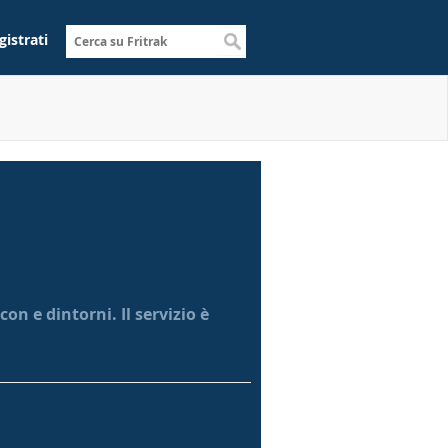
gistrati
on e dintorni. Il servizio è