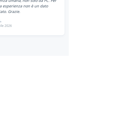
enza umana, non solo da PC. Per
a esperienza non è un dato
ato. Grazie.
.
ile 2026