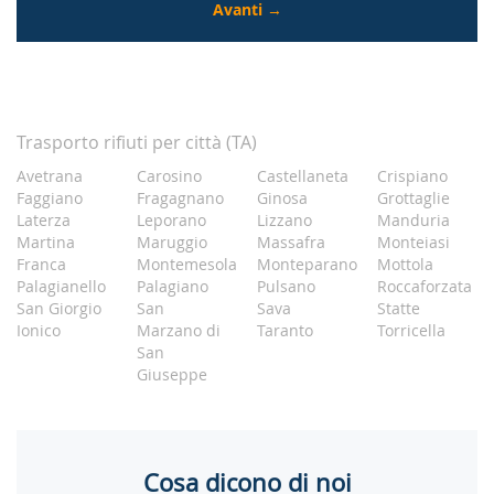
Trasporto rifiuti per città (TA)
Avetrana
Carosino
Castellaneta
Crispiano
Faggiano
Fragagnano
Ginosa
Grottaglie
Laterza
Leporano
Lizzano
Manduria
Martina
Maruggio
Massafra
Monteiasi
Franca
Montemesola
Monteparano
Mottola
Palagianello
Palagiano
Pulsano
Roccaforzata
San Giorgio
San
Sava
Statte
Ionico
Marzano di
Taranto
Torricella
San
Giuseppe
Cosa dicono di noi