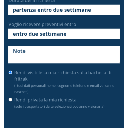
Durata della richiesta
Voglio ricevere preventivi entro
Rendi visibile la mia richiesta sulla bacheca di
fritrak
(i tuoi dati personali nome, cognome telefono e email verranno
nascosti)
Rendi privata la mia richiesta
(solo i trasportatori da te selezionati potranno visionarla)