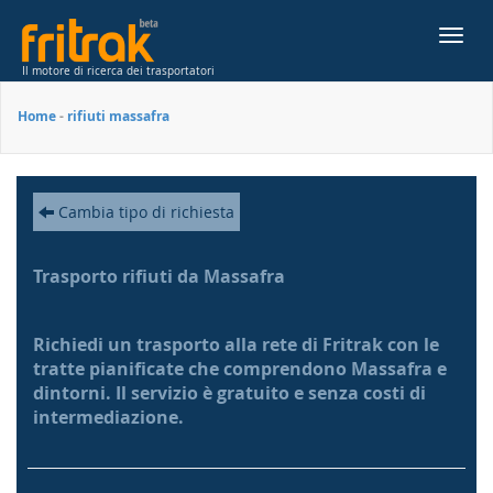
Toggl
navig
Il motore di ricerca dei trasportatori
Home
-
rifiuti massafra
Cambia tipo di richiesta
Trasporto rifiuti da Massafra
Richiedi un trasporto alla rete di Fritrak con le
tratte pianificate che comprendono Massafra e
dintorni. Il servizio è gratuito e senza costi di
intermediazione.