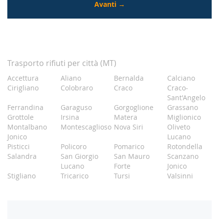
Trasporto rifiuti per città (MT)
Accettura
Aliano
Bernalda
Calciano
Cirigliano
Colobraro
Craco
Craco-
Sant'Angelo
Ferrandina
Garaguso
Gorgoglione
Grassano
Grottole
Irsina
Matera
Miglionico
Montalbano
Montescaglioso
Nova Siri
Oliveto
Jonico
Lucano
Pisticci
Policoro
Pomarico
Rotondella
Salandra
San Giorgio
San Mauro
Scanzano
Lucano
Forte
Jonico
Stigliano
Tricarico
Tursi
Valsinni