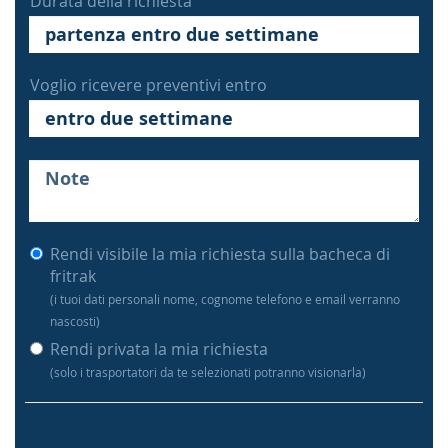
Durata della richiesta
Voglio ricevere preventivi entro
Rendi visibile la mia richiesta sulla bacheca di
fritrak
(i tuoi dati personali nome, cognome telefono e email verranno
nascosti)
Rendi privata la mia richiesta
(solo i trasportatori da te selezionati potranno visionarla)