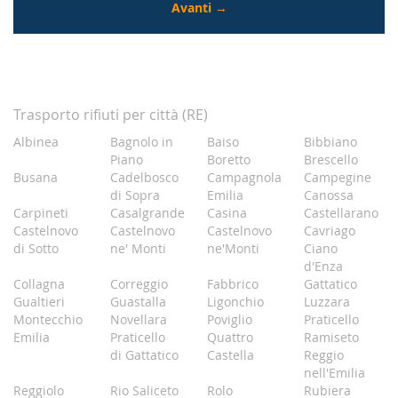
Trasporto rifiuti per città (RE)
Albinea
Bagnolo in
Baiso
Bibbiano
Piano
Boretto
Brescello
Busana
Cadelbosco
Campagnola
Campegine
di Sopra
Emilia
Canossa
Carpineti
Casalgrande
Casina
Castellarano
Castelnovo
Castelnovo
Castelnovo
Cavriago
di Sotto
ne' Monti
ne'Monti
Ciano
d'Enza
Collagna
Correggio
Fabbrico
Gattatico
Gualtieri
Guastalla
Ligonchio
Luzzara
Montecchio
Novellara
Poviglio
Praticello
Emilia
Praticello
Quattro
Ramiseto
di Gattatico
Castella
Reggio
nell'Emilia
Reggiolo
Rio Saliceto
Rolo
Rubiera