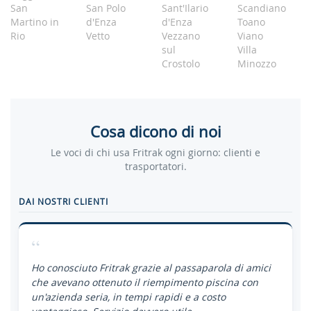
San
San Polo
Sant'Ilario
Scandiano
Martino in
d'Enza
d'Enza
Toano
Rio
Vetto
Vezzano
Viano
sul
Villa
Crostolo
Minozzo
Cosa dicono di noi
Le voci di chi usa Fritrak ogni giorno: clienti e
trasportatori.
DAI NOSTRI CLIENTI
“
Ho conosciuto Fritrak grazie al passaparola di amici
che avevano ottenuto il riempimento piscina con
un'azienda seria, in tempi rapidi e a costo