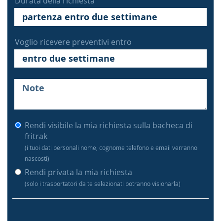
Durata della richiesta
Voglio ricevere preventivi entro
Rendi visibile la mia richiesta sulla bacheca di
fritrak
(i tuoi dati personali nome, cognome telefono e email verranno
nascosti)
Rendi privata la mia richiesta
(solo i trasportatori da te selezionati potranno visionarla)