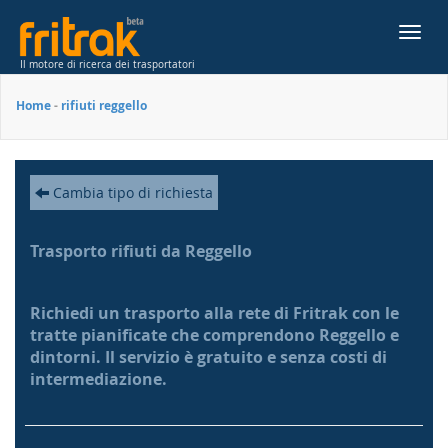
Toggl
navig
Il motore di ricerca dei trasportatori
Home
-
rifiuti reggello
Cambia tipo di richiesta
Trasporto rifiuti da Reggello
Richiedi un trasporto alla rete di Fritrak con le
tratte pianificate che comprendono Reggello e
dintorni. Il servizio è gratuito e senza costi di
intermediazione.