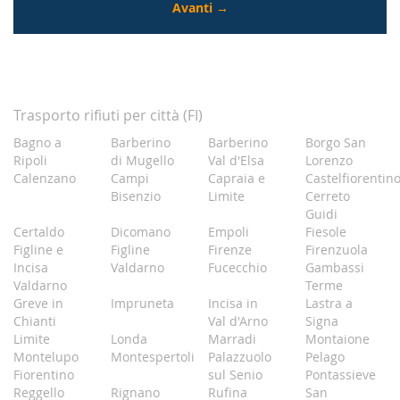
Trasporto rifiuti per città (FI)
Bagno a
Barberino
Barberino
Borgo San
Ripoli
di Mugello
Val d'Elsa
Lorenzo
Calenzano
Campi
Capraia e
Castelfiorentin
Bisenzio
Limite
Cerreto
Guidi
Certaldo
Dicomano
Empoli
Fiesole
Figline e
Figline
Firenze
Firenzuola
Incisa
Valdarno
Fucecchio
Gambassi
Valdarno
Terme
Greve in
Impruneta
Incisa in
Lastra a
Chianti
Val d'Arno
Signa
Limite
Londa
Marradi
Montaione
Montelupo
Montespertoli
Palazzuolo
Pelago
Fiorentino
sul Senio
Pontassieve
Reggello
Rignano
Rufina
San