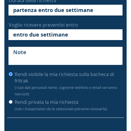
Durata della richiesta
Voglio ricevere preventivi entro
Rendi visibile la mia richiesta sulla bacheca di
fritrak
(i tuoi dati personali nome, cognome telefono e email verranno
nascosti)
Rendi privata la mia richiesta
(solo i trasportatori da te selezionati potranno visionarla)