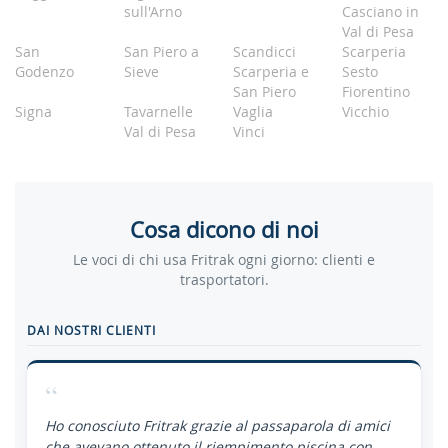
sull'Arno
Casciano in
Val di Pesa
San
San Piero a
Scandicci
Scarperia
Godenzo
Sieve
Scarperia e
Sesto
San Piero
Fiorentino
Signa
Tavarnelle
Vaglia
Vicchio
Val di Pesa
Vinci
Cosa dicono di noi
Le voci di chi usa Fritrak ogni giorno: clienti e
trasportatori.
DAI NOSTRI CLIENTI
“
Ho conosciuto Fritrak grazie al passaparola di amici
che avevano ottenuto il riempimento piscina con