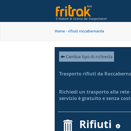
Il motore di ricerca dei trasportatori
Home
-
rifiuti roccabernarda
Cambia tipo di richiesta
Trasporto rifiuti da Roccabern
Richiedi un trasporto alla rete
servizio è gratuito e senza cos
Rifiuti