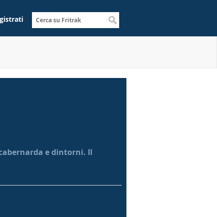
gistrati
cabernarda e dintorni. Il