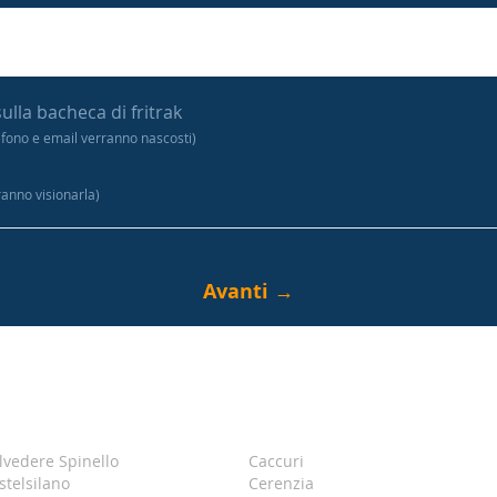
sulla bacheca di fritrak
efono e email verranno nascosti)
tranno visionarla)
lvedere Spinello
Caccuri
stelsilano
Cerenzia