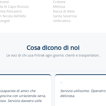
tronei
Crotone
ola di Capo Rizzuto
Melissa
tilia Policastro
Rocca di Neto
n Nicola dell'Alto
Santa Severina
rongoli
Umbriatico
Cosa dicono di noi
Le voci di chi usa Fritrak ogni giorno: clienti e trasportatori.
“
assaparola di amici che
Servizio utilissimo. Operatri
piscina con un'azienda seria,
deliziosa.
oso. Servizio davvero utile.