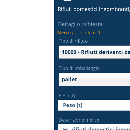
Rifiuti domestici ingombranti, 
Dettaglio richiesta
Merce / articolo n. 1
Tipo di rifiuto
Tipo di imballaggio
pallet
Peso [t]
Descrizione merce