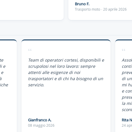
Bruno F.
Trasporto moto · 20 aprile 2026
“
“
te
Team di operatori cortesi, disponibili e
Assol
i e
scrupolosi nel loro lavoro: sempre
conti
 e
attenti alle esigenze di noi
preve
à
trasportatori e di chi ha bisogno di un
di un
iche
servizio.
mi ha
e co
pres
la mi
scont
Gianfranco A.
Rita N
08 maggio 2026
24 apr