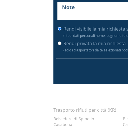
Rendi visibile la mia richiesta 
(i tuoi dati personali nome, cognome tel
Rendi privata la mia richiesta
(solo i trasportatori da te selezionati po
Trasporto rifiuti per città (KR)
Belvedere di Spinello
Be
Casabona
Ca