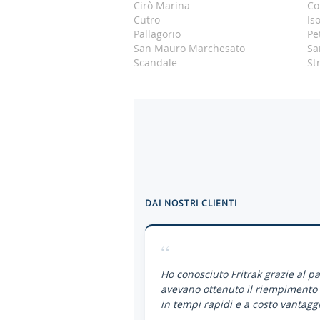
Cirò Marina
Co
Cutro
Is
Pallagorio
Pe
San Mauro Marchesato
Sa
Scandale
St
DAI NOSTRI CLIENTI
“
Ho conosciuto Fritrak grazie al p
avevano ottenuto il riempimento 
in tempi rapidi e a costo vantaggi