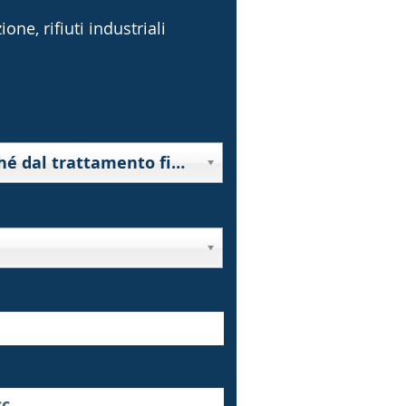
one, rifiuti industriali
10000 - Rifiuti derivanti da prospezione, estrazione da miniera o cava, nonché dal trattamento fisico o chimico di minerali