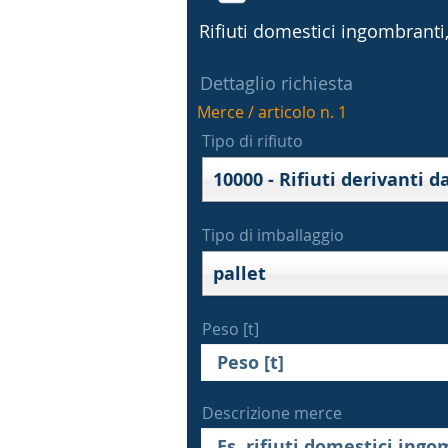
Rifiuti domestici ingombranti, 
Dettaglio richiesta
Merce / articolo n. 1
Tipo di rifiuto
Tipo di imballaggio
pallet
Peso [t]
Descrizione merce