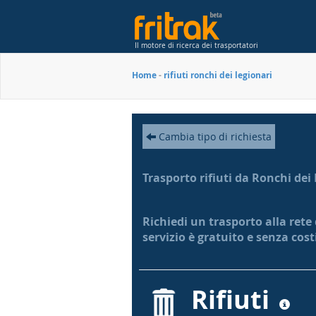
Il motore di ricerca dei trasportatori
Home
-
rifiuti ronchi dei legionari
Cambia tipo di richiesta
Trasporto rifiuti da Ronchi dei
Richiedi un trasporto alla rete
servizio è gratuito e senza cos
Rifiuti