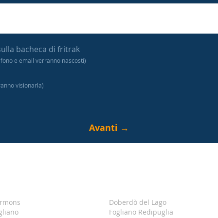
sulla bacheca di fritrak
efono e email verranno nascosti)
tranno visionarla)
rmons
Doberdò del Lago
gliano
Fogliano Redipuglia