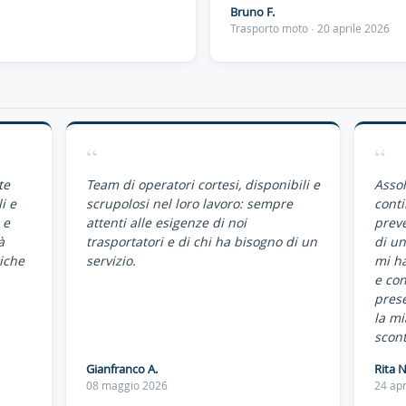
Bruno F.
Trasporto moto · 20 aprile 2026
“
“
te
Team di operatori cortesi, disponibili e
Assol
i e
scrupolosi nel loro lavoro: sempre
conti
 e
attenti alle esigenze di noi
preve
à
trasportatori e di chi ha bisogno di un
di un
iche
servizio.
mi ha
e co
pres
la mi
scont
Gianfranco A.
Rita N
08 maggio 2026
24 apr