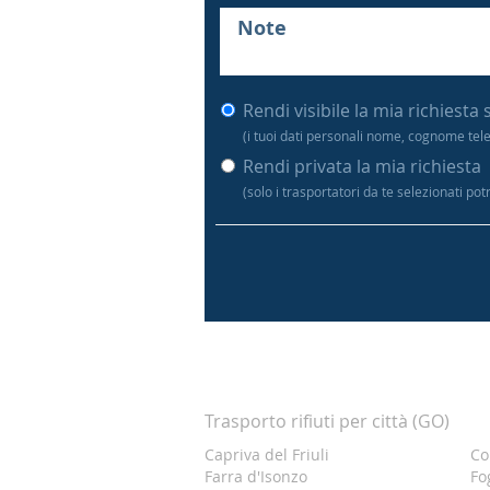
Rendi visibile la mia richiesta 
(i tuoi dati personali nome, cognome tel
Rendi privata la mia richiesta
(solo i trasportatori da te selezionati po
Trasporto rifiuti per città (GO)
Capriva del Friuli
Co
Farra d'Isonzo
Fo