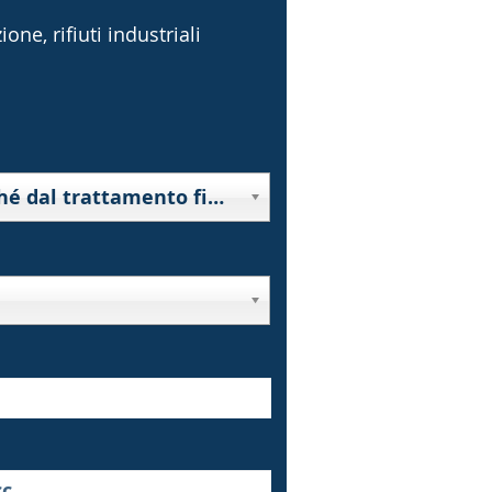
one, rifiuti industriali
10000 - Rifiuti derivanti da prospezione, estrazione da miniera o cava, nonché dal trattamento fisico o chimico di minerali