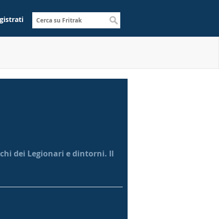
gistrati
hi dei Legionari e dintorni. Il