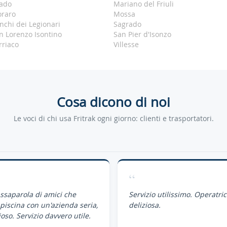
ado
Mariano del Friuli
raro
Mossa
nchi dei Legionari
Sagrado
n Lorenzo Isontino
San Pier d'Isonzo
rriaco
Villesse
Cosa dicono di noi
Le voci di chi usa Fritrak ogni giorno: clienti e trasportatori.
“
assaparola di amici che
Servizio utilissimo. Operatri
piscina con un'azienda seria,
deliziosa.
oso. Servizio davvero utile.