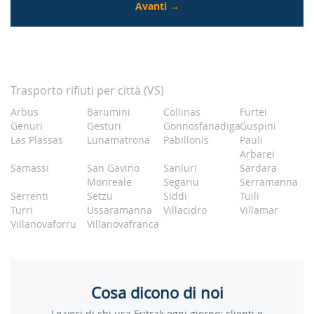
Trasporto rifiuti per città (VS)
Arbus
Barumini
Collinas
Furtei
Genuri
Gesturi
Gonnosfanadiga
Guspini
Las Plassas
Lunamatrona
Pabillonis
Pauli
Arbarei
Samassi
San Gavino
Sanluri
Sardara
Monreale
Segariu
Serramanna
Serrenti
Setzu
Siddi
Tuili
Turri
Ussaramanna
Villacidro
Villamar
Villanovaforru
Villanovafranca
Cosa dicono di noi
Le voci di chi usa Fritrak ogni giorno: clienti e