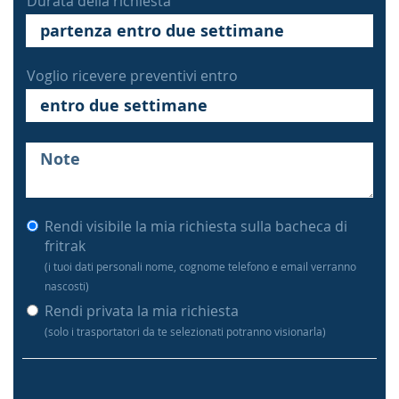
Durata della richiesta
Voglio ricevere preventivi entro
Rendi visibile la mia richiesta sulla bacheca di
fritrak
(i tuoi dati personali nome, cognome telefono e email verranno
nascosti)
Rendi privata la mia richiesta
(solo i trasportatori da te selezionati potranno visionarla)