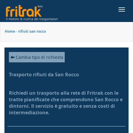
Toggl
navig
Il motore di ricerca dei trasportatori
Home
-
rifiuti san rocco
Cambia tipo di richiesta
Trasporto rifiuti da San Rocco
Richiedi un trasporto alla rete di Fritrak con le
tratte pianificate che comprendono San Rocco e
dintorni. Il servizio è gratuito e senza costi di
intermediazione.