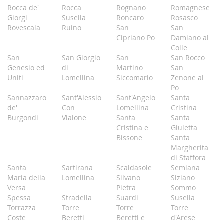
Rocca de'
Rocca
Rognano
Romagnese
Giorgi
Susella
Roncaro
Rosasco
Rovescala
Ruino
San
San
Cipriano Po
Damiano al
Colle
San
San Giorgio
San
San Rocco
Genesio ed
di
Martino
San
Uniti
Lomellina
Siccomario
Zenone al
Po
Sannazzaro
Sant'Alessio
Sant'Angelo
Santa
de'
Con
Lomellina
Cristina
Burgondi
Vialone
Santa
Santa
Cristina e
Giuletta
Bissone
Santa
Margherita
di Staffora
Santa
Sartirana
Scaldasole
Semiana
Maria della
Lomellina
Silvano
Siziano
Versa
Pietra
Sommo
Spessa
Stradella
Suardi
Susella
Torrazza
Torre
Torre
Torre
Coste
Beretti
Beretti e
d'Arese