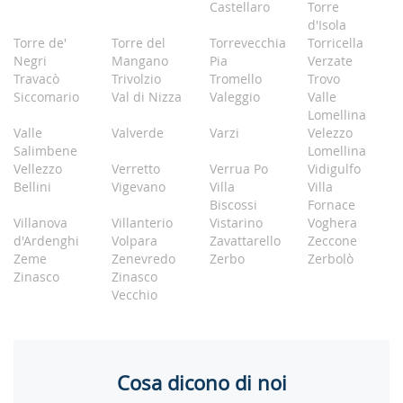
Castellaro
Torre
d'Isola
Torre de'
Torre del
Torrevecchia
Torricella
Negri
Mangano
Pia
Verzate
Travacò
Trivolzio
Tromello
Trovo
Siccomario
Val di Nizza
Valeggio
Valle
Lomellina
Valle
Valverde
Varzi
Velezzo
Salimbene
Lomellina
Vellezzo
Verretto
Verrua Po
Vidigulfo
Bellini
Vigevano
Villa
Villa
Biscossi
Fornace
Villanova
Villanterio
Vistarino
Voghera
d'Ardenghi
Volpara
Zavattarello
Zeccone
Zeme
Zenevredo
Zerbo
Zerbolò
Zinasco
Zinasco
Vecchio
Cosa dicono di noi