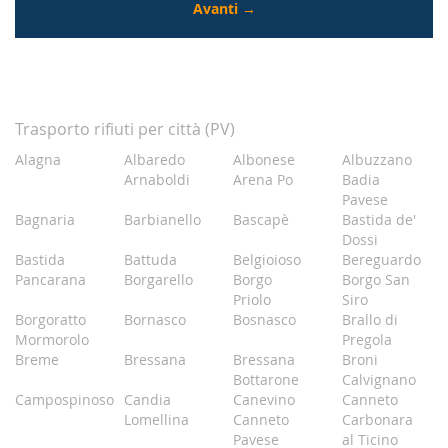
Trasporto rifiuti per città (PV)
Alagna
Albaredo
Albonese
Albuzzano
Arnaboldi
Arena Po
Badia
Pavese
Bagnaria
Barbianello
Bascapè
Bastida de'
Dossi
Bastida
Battuda
Belgioioso
Bereguardo
Pancarana
Borgarello
Borgo
Borgo San
Priolo
Siro
Borgoratto
Bornasco
Bosnasco
Brallo di
Mormorolo
Pregola
Breme
Bressana
Bressana
Broni
Bottarone
Calvignano
Campospinoso
Candia
Canevino
Canneto
Lomellina
Canneto
Carbonara
Pavese
al Ticino