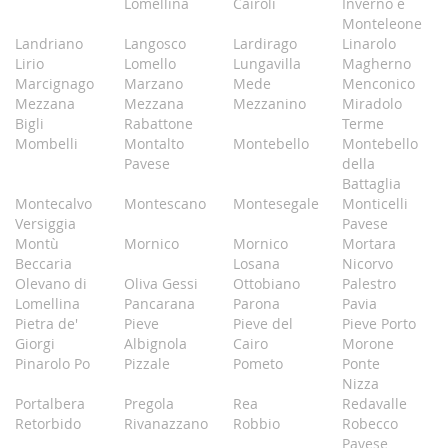
Lomellina
Cairoli
Inverno e
Monteleone
Landriano
Langosco
Lardirago
Linarolo
Lirio
Lomello
Lungavilla
Magherno
Marcignago
Marzano
Mede
Menconico
Mezzana
Mezzana
Mezzanino
Miradolo
Bigli
Rabattone
Terme
Mombelli
Montalto
Montebello
Montebello
Pavese
della
Battaglia
Montecalvo
Montescano
Montesegale
Monticelli
Versiggia
Pavese
Montù
Mornico
Mornico
Mortara
Beccaria
Losana
Nicorvo
Olevano di
Oliva Gessi
Ottobiano
Palestro
Lomellina
Pancarana
Parona
Pavia
Pietra de'
Pieve
Pieve del
Pieve Porto
Giorgi
Albignola
Cairo
Morone
Pinarolo Po
Pizzale
Pometo
Ponte
Nizza
Portalbera
Pregola
Rea
Redavalle
Retorbido
Rivanazzano
Robbio
Robecco
Pavese