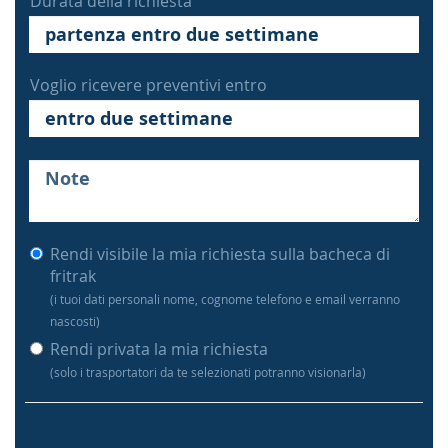
Durata della richiesta
Voglio ricevere preventivi entro
Rendi visibile la mia richiesta sulla bacheca di
fritrak
(i tuoi dati personali nome, cognome telefono e email verranno
nascosti)
Rendi privata la mia richiesta
(solo i trasportatori da te selezionati potranno visionarla)