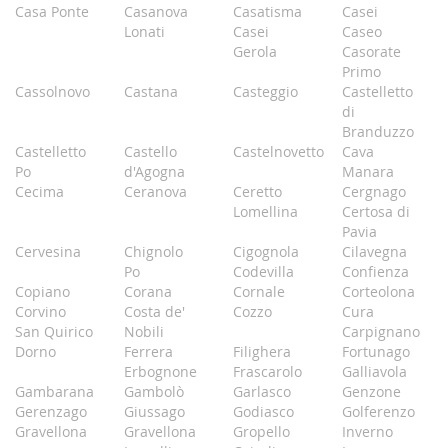
Casa Ponte
Casanova
Casatisma
Casei
Lonati
Casei
Caseo
Gerola
Casorate
Primo
Cassolnovo
Castana
Casteggio
Castelletto
di
Branduzzo
Castelletto
Castello
Castelnovetto
Cava
Po
d'Agogna
Manara
Cecima
Ceranova
Ceretto
Cergnago
Lomellina
Certosa di
Pavia
Cervesina
Chignolo
Cigognola
Cilavegna
Po
Codevilla
Confienza
Copiano
Corana
Cornale
Corteolona
Corvino
Costa de'
Cozzo
Cura
San Quirico
Nobili
Carpignano
Dorno
Ferrera
Filighera
Fortunago
Erbognone
Frascarolo
Galliavola
Gambarana
Gambolò
Garlasco
Genzone
Gerenzago
Giussago
Godiasco
Golferenzo
Gravellona
Gravellona
Gropello
Inverno