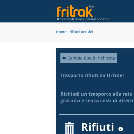
Il motore di ricerca dei trasportatori
Home
-
rifiuti urzulei
Cambia tipo di richiesta
Trasporto rifiuti da Urzulei
Richiedi un trasporto alla rete 
gratuito e senza costi di inter
Rifiuti