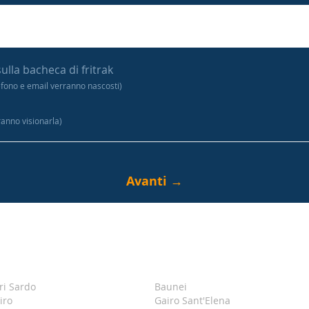
sulla bacheca di fritrak
efono e email verranno nascosti)
tranno visionarla)
ri Sardo
Baunei
iro
Gairo Sant'Elena