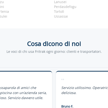
rzu
Lanusei
ini
Perdasdefogu
rtenia
Tortolì
zulei
Ussassai
Cosa dicono di noi
Le voci di chi usa Fritrak ogni giorno: clienti e trasportatori.
“
assaparola di amici che
Servizio utilissimo. Operatri
piscina con un'azienda seria,
deliziosa.
oso. Servizio davvero utile.
Bruno F.