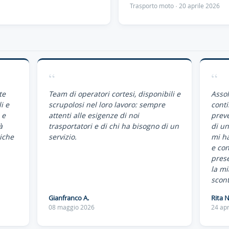
Trasporto moto · 20 aprile 2026
“
“
te
Team di operatori cortesi, disponibili e
Assol
i e
scrupolosi nel loro lavoro: sempre
conti
 e
attenti alle esigenze di noi
preve
à
trasportatori e di chi ha bisogno di un
di un
iche
servizio.
mi ha
e co
pres
la mi
scont
Gianfranco A.
Rita N
08 maggio 2026
24 apr