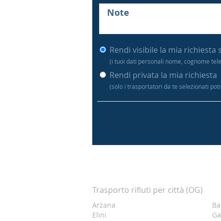
Rendi visibile la mia richiesta 
(i tuoi dati personali nome, cognome tel
Rendi privata la mia richiesta
(solo i trasportatori da te selezionati po
Trasporto rifiuti per città (OG)
Arzana
Ba
Elini
Ga