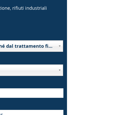
one, rifiuti industriali
10000 - Rifiuti derivanti da prospezione, estrazione da miniera o cava, nonché dal trattamento fisico o chimico di minerali