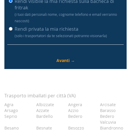
Rendi visibile la mia richiesta sulla bacheca di
fritrak
(i tuoi dati personali nome, cognome telefono e email verranno
nascosti)
Rendi privata la mia richiesta
(solo i trasportatori da te selezionati potranno visionarla)
Trasporto imballati per città (VA)
Agra
Albizzate
Angera
Arcisate
Arsago
Azzate
Azzio
Barasso
Seprio
Bardello
Bedero
Bedero
Valcuvia
Besano
Besnate
Besozzo
Biandronno