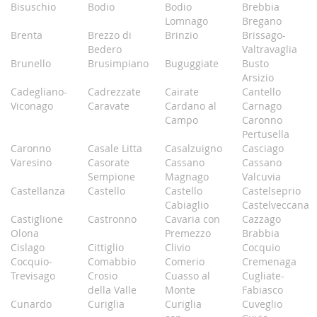
Bisuschio
Bodio
Bodio
Brebbia
Lomnago
Bregano
Brenta
Brezzo di
Brinzio
Brissago-
Bedero
Valtravaglia
Brunello
Brusimpiano
Buguggiate
Busto
Arsizio
Cadegliano-
Cadrezzate
Cairate
Cantello
Viconago
Caravate
Cardano al
Carnago
Campo
Caronno
Pertusella
Caronno
Casale Litta
Casalzuigno
Casciago
Varesino
Casorate
Cassano
Cassano
Sempione
Magnago
Valcuvia
Castellanza
Castello
Castello
Castelseprio
Cabiaglio
Castelveccana
Castiglione
Castronno
Cavaria con
Cazzago
Olona
Premezzo
Brabbia
Cislago
Cittiglio
Clivio
Cocquio
Cocquio-
Comabbio
Comerio
Cremenaga
Trevisago
Crosio
Cuasso al
Cugliate-
della Valle
Monte
Fabiasco
Cunardo
Curiglia
Curiglia
Cuveglio