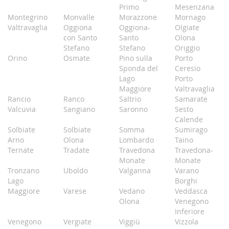
Primo
Mesenzana
Montegrino
Monvalle
Morazzone
Mornago
Valtravaglia
Oggiona
Oggiona-
Olgiate
con Santo
Santo
Olona
Stefano
Stefano
Origgio
Orino
Osmate
Pino sulla
Porto
Sponda del
Ceresio
Lago
Porto
Maggiore
Valtravaglia
Rancio
Ranco
Saltrio
Samarate
Valcuvia
Sangiano
Saronno
Sesto
Calende
Solbiate
Solbiate
Somma
Sumirago
Arno
Olona
Lombardo
Taino
Ternate
Tradate
Travedona
Travedona-
Monate
Monate
Tronzano
Uboldo
Valganna
Varano
Lago
Borghi
Maggiore
Varese
Vedano
Veddasca
Olona
Venegono
Inferiore
Venegono
Vergiate
Viggiù
Vizzola