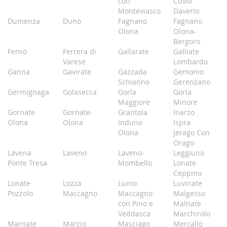
con
Cuvio
Monteviasco
Daverio
Dumenza
Duno
Fagnano
Fagnano
Olona
Olona-
Bergoro
Ferno
Ferrera di
Gallarate
Galliate
Varese
Lombardo
Ganna
Gavirate
Gazzada
Gemonio
Schianno
Gerenzano
Germignaga
Golasecca
Gorla
Gorla
Maggiore
Minore
Gornate
Gornate-
Grantola
Inarzo
Olona
Olona
Induno
Ispra
Olona
Jerago Con
Orago
Lavena
Laveno
Laveno-
Leggiuno
Ponte Tresa
Mombello
Lonate
Ceppino
Lonate
Lozza
Luino
Luvinate
Pozzolo
Maccagno
Maccagno
Malgesso
con Pino e
Malnate
Veddasca
Marchirolo
Marnate
Marzio
Masciago
Mercallo