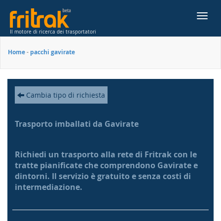
Toggl
navig
Il motore di ricerca dei trasportatori
Home
-
pacchi gavirate
Cambia tipo di richiesta
Trasporto imballati da Gavirate
Richiedi un trasporto alla rete di Fritrak con le
tratte pianificate che comprendono Gavirate e
dintorni. Il servizio è gratuito e senza costi di
intermediazione.