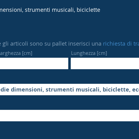
ensioni, strumenti musicali, biciclette
 gli articoli sono su pallet inserisci una
richiesta di t
arghezza [cm]
Lunghezza [cm]