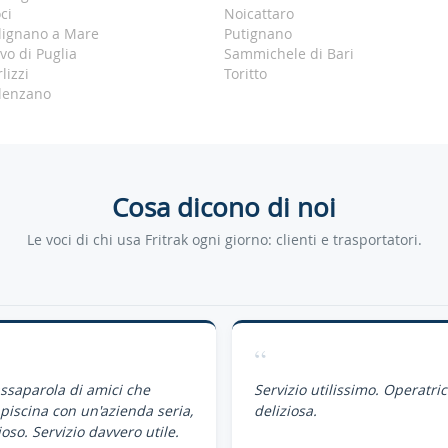
ci
Noicattaro
lignano a Mare
Putignano
vo di Puglia
Sammichele di Bari
lizzi
Toritto
lenzano
Cosa dicono di noi
Le voci di chi usa Fritrak ogni giorno: clienti e trasportatori.
“
assaparola di amici che
Servizio utilissimo. Operatri
piscina con un'azienda seria,
deliziosa.
oso. Servizio davvero utile.