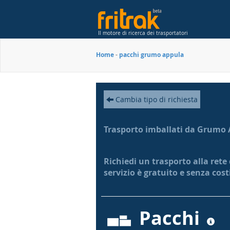
Il motore di ricerca dei trasportatori
Home
-
pacchi grumo appula
Cambia tipo di richiesta
Trasporto imballati da Grumo
Richiedi un trasporto alla rete
servizio è gratuito e senza cos
Pacchi