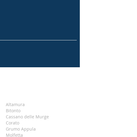
Altamura
Bitonto
Cassano delle Murge
Corato
Grumo Appula
Molfetta