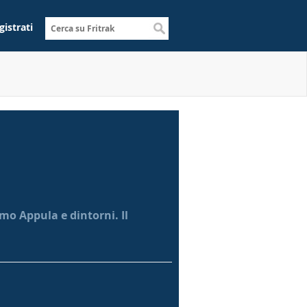
gistrati
mo Appula e dintorni. Il