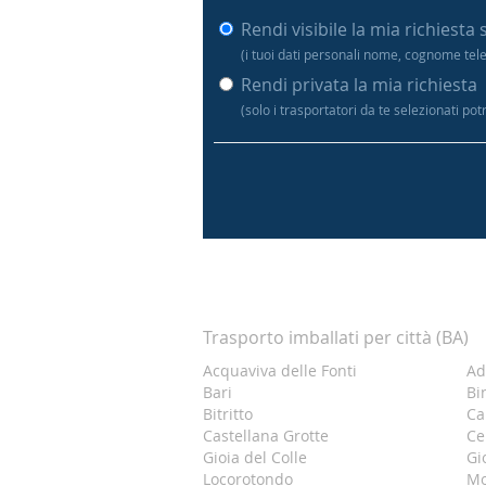
Rendi visibile la mia richiesta 
(i tuoi dati personali nome, cognome tel
Rendi privata la mia richiesta
(solo i trasportatori da te selezionati po
Trasporto imballati per città (BA)
Acquaviva delle Fonti
Ad
Bari
Bi
Bitritto
Ca
Castellana Grotte
Ce
Gioia del Colle
Gi
Locorotondo
M