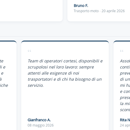
Bruno F.
Trasporto moto · 20 aprile 2026
“
“
te
Team di operatori cortesi, disponibili e
Assol
i e
scrupolosi nel loro lavoro: sempre
conti
 e
attenti alle esigenze di noi
preve
à
trasportatori e di chi ha bisogno di un
di un
iche
servizio.
mi ha
e co
pres
la mi
scont
Gianfranco A.
Rita N
08 maggio 2026
24 apr