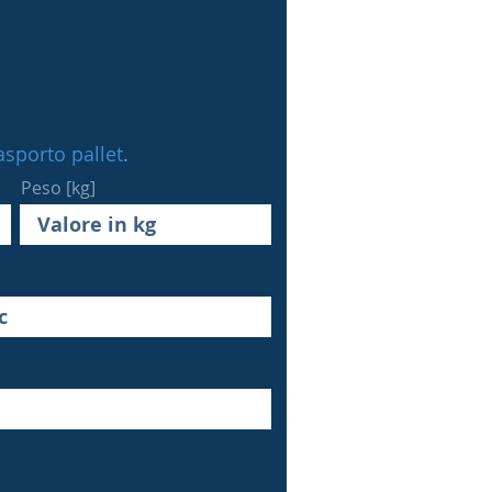
rasporto pallet
.
Peso [kg]