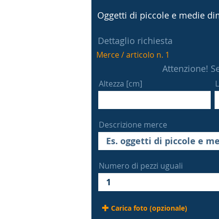
Oggetti di piccole e medie dim
Dettaglio richiesta
Merce / articolo n. 1
Attenzione! Se
Altezza [cm]
L
Descrizione merce
Numero di pezzi uguali
Carica foto (opzionale)