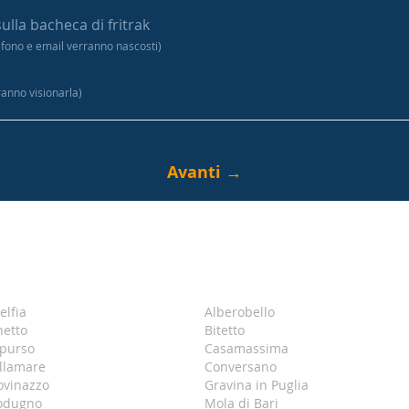
sulla bacheca di fritrak
efono e email verranno nascosti)
tranno visionarla)
elfia
Alberobello
netto
Bitetto
purso
Casamassima
llamare
Conversano
ovinazzo
Gravina in Puglia
odugno
Mola di Bari