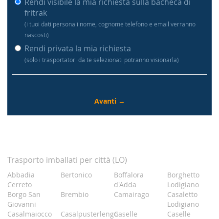
Rendi visibile la mia richiesta sulla bacheca di
fritrak
(i tuoi dati personali nome, cognome telefono e email verranno
nascosti)
Rendi privata la mia richiesta
(solo i trasportatori da te selezionati potranno visionarla)
Trasporto imballati per città (LO)
Abbadia
Bertonico
Boffalora
Borghetto
Cerreto
d'Adda
Lodigiano
Borgo San
Brembio
Camairago
Casaletto
Giovanni
Lodigiano
Casalmaiocco
Casalpusterlengo
Caselle
Caselle