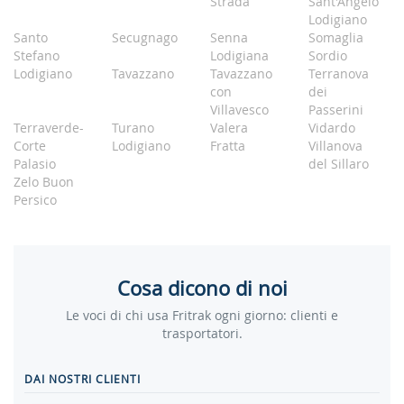
Strada
Sant'Angelo
Lodigiano
Santo
Secugnago
Senna
Somaglia
Stefano
Lodigiana
Sordio
Lodigiano
Tavazzano
Tavazzano
Terranova
con
dei
Villavesco
Passerini
Terraverde-
Turano
Valera
Vidardo
Corte
Lodigiano
Fratta
Villanova
Palasio
del Sillaro
Zelo Buon
Persico
Cosa dicono di noi
Le voci di chi usa Fritrak ogni giorno: clienti e
trasportatori.
DAI NOSTRI CLIENTI