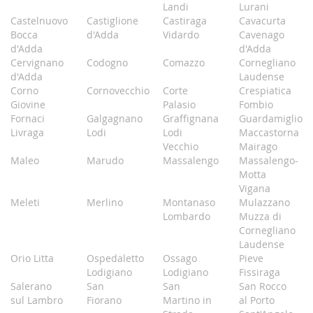
Landi
Lurani
Castelnuovo
Castiglione
Castiraga
Cavacurta
Bocca
d'Adda
Vidardo
Cavenago
d'Adda
d'Adda
Cervignano
Codogno
Comazzo
Cornegliano
d'Adda
Laudense
Corno
Cornovecchio
Corte
Crespiatica
Giovine
Palasio
Fombio
Fornaci
Galgagnano
Graffignana
Guardamiglio
Livraga
Lodi
Lodi
Maccastorna
Vecchio
Mairago
Maleo
Marudo
Massalengo
Massalengo-
Motta
Vigana
Meleti
Merlino
Montanaso
Mulazzano
Lombardo
Muzza di
Cornegliano
Laudense
Orio Litta
Ospedaletto
Ossago
Pieve
Lodigiano
Lodigiano
Fissiraga
Salerano
San
San
San Rocco
sul Lambro
Fiorano
Martino in
al Porto