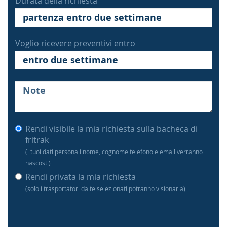
Durata della richiesta
Voglio ricevere preventivi entro
Rendi visibile la mia richiesta sulla bacheca di
fritrak
(i tuoi dati personali nome, cognome telefono e email verranno
nascosti)
Rendi privata la mia richiesta
(solo i trasportatori da te selezionati potranno visionarla)