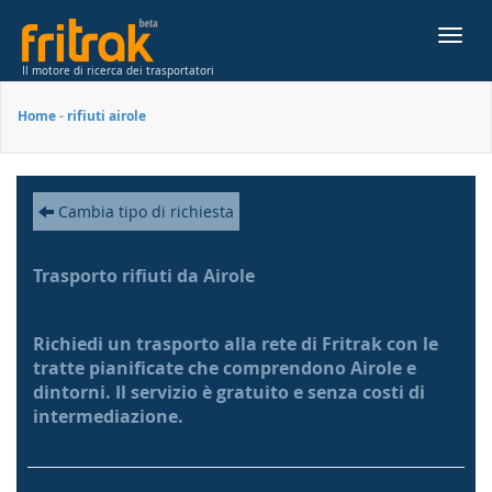
Toggl
navig
Il motore di ricerca dei trasportatori
Home
-
rifiuti airole
Cambia tipo di richiesta
Trasporto rifiuti da Airole
Richiedi un trasporto alla rete di Fritrak con le
tratte pianificate che comprendono Airole e
dintorni. Il servizio è gratuito e senza costi di
intermediazione.