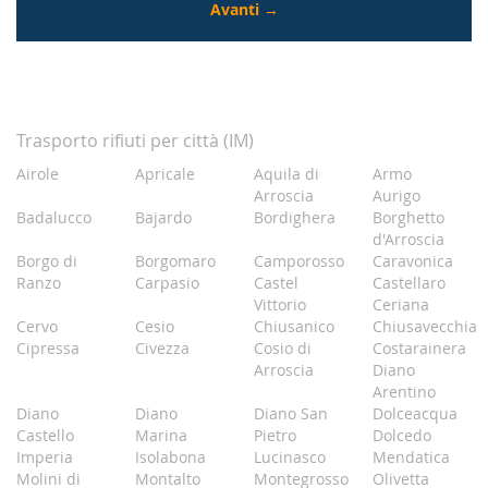
Trasporto rifiuti per città (IM)
Airole
Apricale
Aquila di
Armo
Arroscia
Aurigo
Badalucco
Bajardo
Bordighera
Borghetto
d'Arroscia
Borgo di
Borgomaro
Camporosso
Caravonica
Ranzo
Carpasio
Castel
Castellaro
Vittorio
Ceriana
Cervo
Cesio
Chiusanico
Chiusavecchia
Cipressa
Civezza
Cosio di
Costarainera
Arroscia
Diano
Arentino
Diano
Diano
Diano San
Dolceacqua
Castello
Marina
Pietro
Dolcedo
Imperia
Isolabona
Lucinasco
Mendatica
Molini di
Montalto
Montegrosso
Olivetta