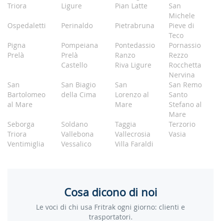
Triora
Ligure
Pian Latte
San
Michele
Ospedaletti
Perinaldo
Pietrabruna
Pieve di
Teco
Pigna
Pompeiana
Pontedassio
Pornassio
Prelà
Prelà
Ranzo
Rezzo
Castello
Riva Ligure
Rocchetta
Nervina
San
San Biagio
San
San Remo
Bartolomeo
della Cima
Lorenzo al
Santo
al Mare
Mare
Stefano al
Mare
Seborga
Soldano
Taggia
Terzorio
Triora
Vallebona
Vallecrosia
Vasia
Ventimiglia
Vessalico
Villa Faraldi
Cosa dicono di noi
Le voci di chi usa Fritrak ogni giorno: clienti e
trasportatori.