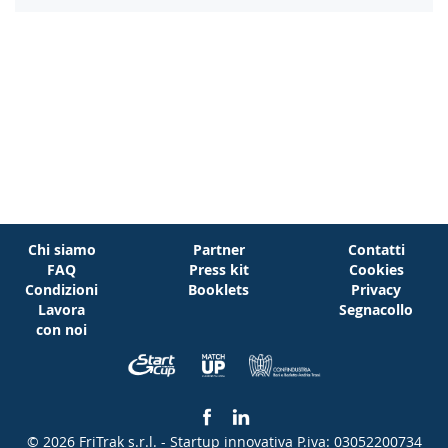
Chi siamo
Partner
Contatti
FAQ
Press kit
Cookies
Condizioni
Booklets
Privacy
Lavora
Segnacollo
con noi
© 2026 FriTrak s.r.l. - Startup innovativa
P.iva: 03052200734