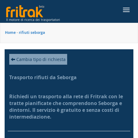
Toggl
navig
Il motore di ricerca dei trasportatori
Home
-
rifiuti seborga
Cambia tipo di richiesta
Trasporto rifiuti da Seborga
Richiedi un trasporto alla rete di Fritrak con le
tratte pianificate che comprendono Seborga e
dintorni. Il servizio è gratuito e senza costi di
intermediazione.