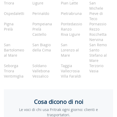
Triora
Ligure
Pian Latte
San
Michele
Ospedaletti
Perinaldo
Pietrabruna
Pieve di
Teco
Pigna
Pompeiana
Pontedassio
Pornassio
Prelà
Prelà
Ranzo
Rezzo
Castello
Riva Ligure
Rocchetta
Nervina
San
San Biagio
San
San Remo
Bartolomeo
della Cima
Lorenzo al
Santo
al Mare
Mare
Stefano al
Mare
Seborga
Soldano
Taggia
Terzorio
Triora
Vallebona
Vallecrosia
Vasia
Ventimiglia
Vessalico
Villa Faraldi
Cosa dicono di noi
Le voci di chi usa Fritrak ogni giorno: clienti e
trasportatori.