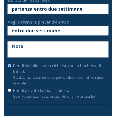
Durata della richiesta
Voglio ricevere preventivi entro
Rendi visibile la mia richiesta sulla bacheca di
fritrak
(i tuoi dati personali nome, cognome telefono e email verranno
nascosti)
Rendi privata la mia richiesta
(solo i trasportatori da te selezionati potranno visionarla)