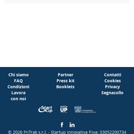
Chi siamo
Partner
Contatti
FAQ
Press kit
Cookies
Condizioni
Booklets
Privacy
Lavora
Segnacollo
con noi
© 2026 FriTrak s.r.l. - Startup innovativa
P.iva: 03052200734