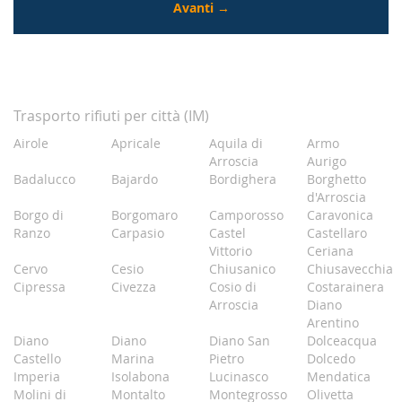
Trasporto rifiuti per città (IM)
Airole
Apricale
Aquila di
Armo
Arroscia
Aurigo
Badalucco
Bajardo
Bordighera
Borghetto
d'Arroscia
Borgo di
Borgomaro
Camporosso
Caravonica
Ranzo
Carpasio
Castel
Castellaro
Vittorio
Ceriana
Cervo
Cesio
Chiusanico
Chiusavecchia
Cipressa
Civezza
Cosio di
Costarainera
Arroscia
Diano
Arentino
Diano
Diano
Diano San
Dolceacqua
Castello
Marina
Pietro
Dolcedo
Imperia
Isolabona
Lucinasco
Mendatica
Molini di
Montalto
Montegrosso
Olivetta