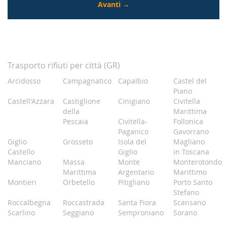
Trasporto rifiuti per città (GR)
Arcidosso
Campagnatico
Capalbio
Castel del
Piano
Castell'Azzara
Castiglione
Cinigiano
Civitella
della
Marittima
Pescaia
Civitella-
Follonica
Paganico
Gavorrano
Giglio
Grosseto
Isola del
Magliano
Castello
Giglio
in Toscana
Manciano
Massa
Monte
Monterotondo
Marittima
Argentario
Marittimo
Montieri
Orbetello
Pitigliano
Porto Santo
Stefano
Roccalbegna
Roccastrada
Santa Fiora
Scansano
Scarlino
Seggiano
Semproniano
Sorano