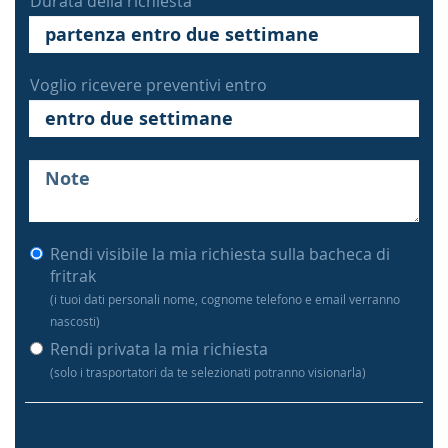
Durata della richiesta
Voglio ricevere preventivi entro
Rendi visibile la mia richiesta sulla bacheca di
fritrak
(i tuoi dati personali nome, cognome telefono e email verranno
nascosti)
Rendi privata la mia richiesta
(solo i trasportatori da te selezionati potranno visionarla)