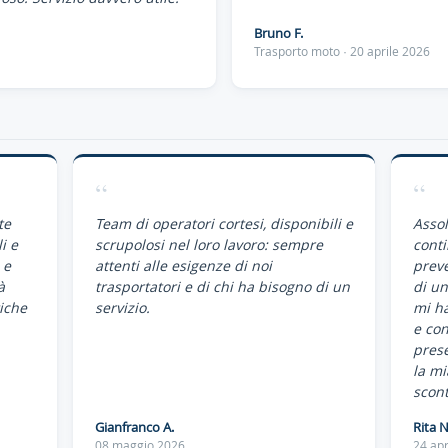
Bruno F.
Trasporto moto · 20 aprile 2026
“
“
te
Team di operatori cortesi, disponibili e
Assol
i e
scrupolosi nel loro lavoro: sempre
conti
 e
attenti alle esigenze di noi
preve
à
trasportatori e di chi ha bisogno di un
di un
iche
servizio.
mi ha
e co
pres
la mi
scont
Gianfranco A.
Rita N
08 maggio 2026
24 apr