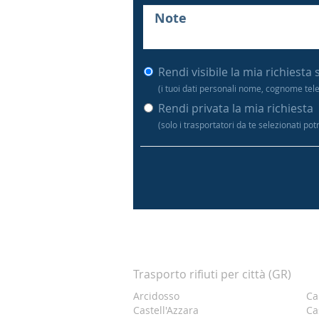
Rendi visibile la mia richiesta 
(i tuoi dati personali nome, cognome tel
Rendi privata la mia richiesta
(solo i trasportatori da te selezionati po
Trasporto rifiuti per città (GR)
Arcidosso
Ca
Castell'Azzara
Ca