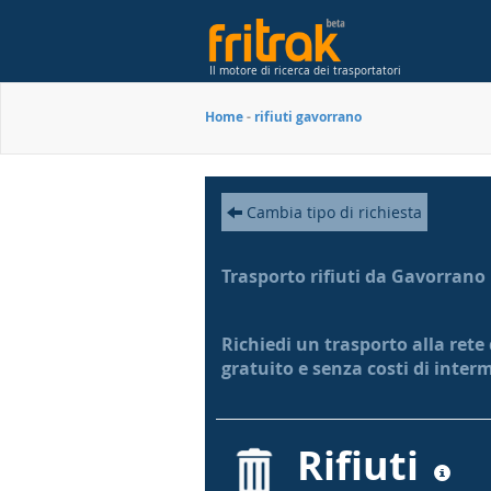
Il motore di ricerca dei trasportatori
Home
-
rifiuti gavorrano
Cambia tipo di richiesta
Trasporto rifiuti da Gavorrano
Richiedi un trasporto alla rete
gratuito e senza costi di inter
Rifiuti