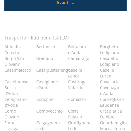
Trasporto rifiuti per città (LO)
Abbadia
Bertonico
Boffalora
Borghetto
Cerreto
d'Adda
Lodigiano
Borgo San
Brembio
Camairago
Casaletto
Giovanni
Lodigiano
Casalmaiocco
Casalpusterlengo
Caselle
Caselle
Landi
Lurani
Castelnuovo
Castiglione
Castiraga
Cavacurta
Bocca
d'Adda
Vidardo
Cavenago
d'Adda
d'Adda
Cervignano
Codogno
Comazzo
Cornegliano
d'Adda
Laudense
Corno
Cornovecchio
Corte
Crespiatica
Giovine
Palasio
Fombio
Fornaci
Galgagnano
Graffignana
Guardamiglio
Livraga
Lodi
Lodi
Maccastorna