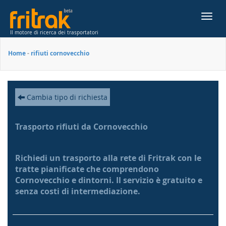
Toggl
navig
Il motore di ricerca dei trasportatori
Home
-
rifiuti cornovecchio
Cambia tipo di richiesta
Trasporto rifiuti da Cornovecchio
Richiedi un trasporto alla rete di Fritrak con le
tratte pianificate che comprendono
Cornovecchio e dintorni. Il servizio è gratuito e
senza costi di intermediazione.