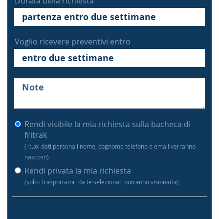
Durata della richiesta
Voglio ricevere preventivi entro
Rendi visibile la mia richiesta sulla bacheca di
fritrak
(i tuoi dati personali nome, cognome telefono e email verranno
nascosti)
Rendi privata la mia richiesta
(solo i trasportatori da te selezionati potranno visionarla)