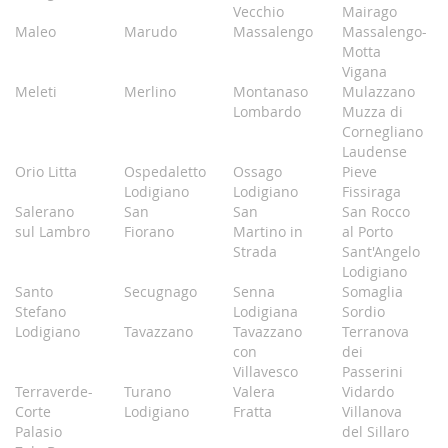
Vecchio
Mairago
Maleo
Marudo
Massalengo
Massalengo-
Motta
Vigana
Meleti
Merlino
Montanaso
Mulazzano
Lombardo
Muzza di
Cornegliano
Laudense
Orio Litta
Ospedaletto
Ossago
Pieve
Lodigiano
Lodigiano
Fissiraga
Salerano
San
San
San Rocco
sul Lambro
Fiorano
Martino in
al Porto
Strada
Sant'Angelo
Lodigiano
Santo
Secugnago
Senna
Somaglia
Stefano
Lodigiana
Sordio
Lodigiano
Tavazzano
Tavazzano
Terranova
con
dei
Villavesco
Passerini
Terraverde-
Turano
Valera
Vidardo
Corte
Lodigiano
Fratta
Villanova
Palasio
del Sillaro