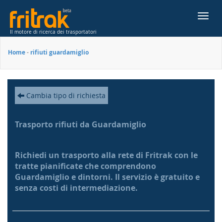
Toggl
navig
Il motore di ricerca dei trasportatori
Home
-
rifiuti guardamiglio
Cambia tipo di richiesta
Trasporto rifiuti da Guardamiglio
Richiedi un trasporto alla rete di Fritrak con le
tratte pianificate che comprendono
Guardamiglio e dintorni. Il servizio è gratuito e
senza costi di intermediazione.