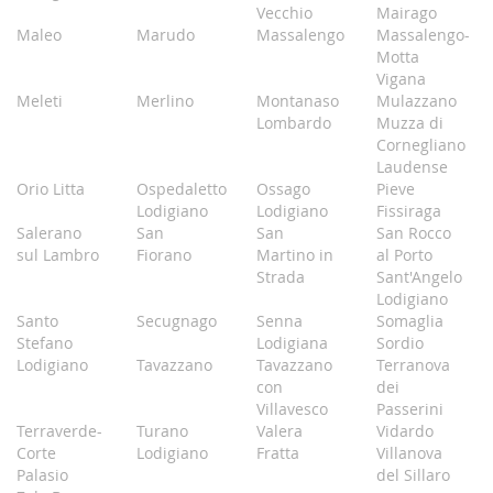
Vecchio
Mairago
Maleo
Marudo
Massalengo
Massalengo-
Motta
Vigana
Meleti
Merlino
Montanaso
Mulazzano
Lombardo
Muzza di
Cornegliano
Laudense
Orio Litta
Ospedaletto
Ossago
Pieve
Lodigiano
Lodigiano
Fissiraga
Salerano
San
San
San Rocco
sul Lambro
Fiorano
Martino in
al Porto
Strada
Sant'Angelo
Lodigiano
Santo
Secugnago
Senna
Somaglia
Stefano
Lodigiana
Sordio
Lodigiano
Tavazzano
Tavazzano
Terranova
con
dei
Villavesco
Passerini
Terraverde-
Turano
Valera
Vidardo
Corte
Lodigiano
Fratta
Villanova
Palasio
del Sillaro