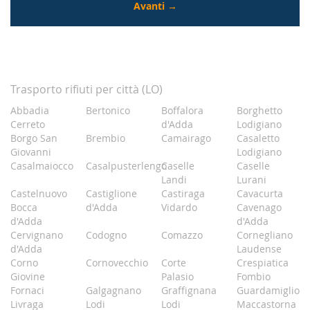
Trasporto rifiuti per città (LO)
Abbadia
Bertonico
Boffalora
Borghetto
Cerreto
d'Adda
Lodigiano
Borgo San
Brembio
Camairago
Casaletto
Giovanni
Lodigiano
Casalmaiocco
Casalpusterlengo
Caselle
Caselle
Landi
Lurani
Castelnuovo
Castiglione
Castiraga
Cavacurta
Bocca
d'Adda
Vidardo
Cavenago
d'Adda
d'Adda
Cervignano
Codogno
Comazzo
Cornegliano
d'Adda
Laudense
Corno
Cornovecchio
Corte
Crespiatica
Giovine
Palasio
Fombio
Fornaci
Galgagnano
Graffignana
Guardamiglio
Livraga
Lodi
Lodi
Maccastorna