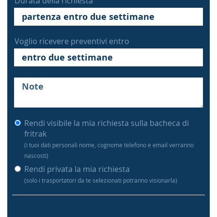
Durata della richiesta
Voglio ricevere preventivi entro
Rendi visibile la mia richiesta sulla bacheca di
fritrak
(i tuoi dati personali nome, cognome telefono e email verranno
nascosti)
Rendi privata la mia richiesta
(solo i trasportatori da te selezionati potranno visionarla)