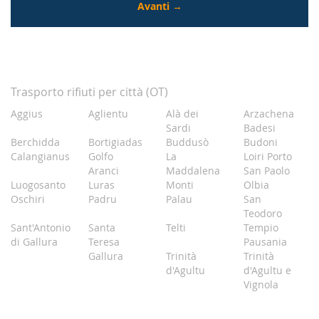
Trasporto rifiuti per città (OT)
Aggius
Aglientu
Alà dei
Arzachena
Sardi
Badesi
Berchidda
Bortigiadas
Buddusò
Budoni
Calangianus
Golfo
La
Loiri Porto
Aranci
Maddalena
San Paolo
Luogosanto
Luras
Monti
Olbia
Oschiri
Padru
Palau
San
Teodoro
Sant'Antonio
Santa
Telti
Tempio
di Gallura
Teresa
Pausania
Gallura
Trinità
Trinità
d'Agultu
d'Agultu e
Vignola