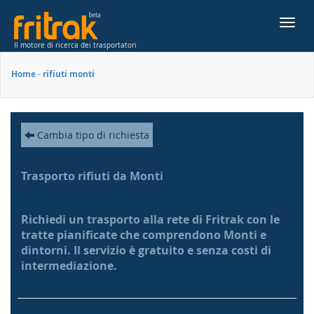
Toggl
navig
Il motore di ricerca dei trasportatori
Home
-
rifiuti monti
Cambia tipo di richiesta
Trasporto rifiuti da Monti
Richiedi un trasporto alla rete di Fritrak con le
tratte pianificate che comprendono Monti e
dintorni. Il servizio è gratuito e senza costi di
intermediazione.