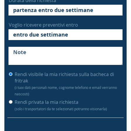
Durata della richiesta
Voglio ricevere preventivi entro
Rendi visibile la mia richiesta sulla bacheca di
fritrak
(i tuoi dati personali nome, cognome telefono e email verranno
nascosti)
Rendi privata la mia richiesta
(solo i trasportatori da te selezionati potranno visionarla)