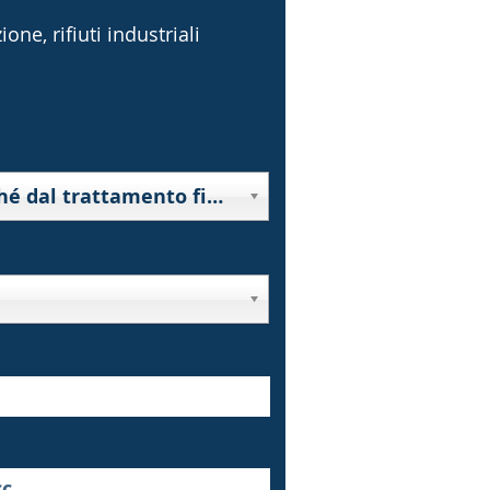
one, rifiuti industriali
10000 - Rifiuti derivanti da prospezione, estrazione da miniera o cava, nonché dal trattamento fisico o chimico di minerali