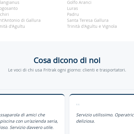
langianus
Golfo Aranci
ogosanto
Luras
chiri
Padru
nt'Antonio di Gallura
Santa Teresa Gallura
inità d'Agultu
Trinità d'Agultu e Vignola
Cosa dicono di noi
Le voci di chi usa Fritrak ogni giorno: clienti e trasportatori.
“
assaparola di amici che
Servizio utilissimo. Operatri
piscina con un'azienda seria,
deliziosa.
oso. Servizio davvero utile.