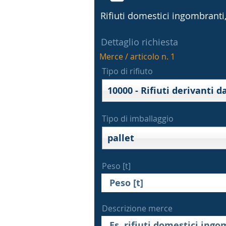
Rifiuti domestici ingombranti, 
Dettaglio richiesta
Merce / articolo n. 1
Tipo di rifiuto
Tipo di imballaggio
pallet
Peso [t]
Descrizione merce