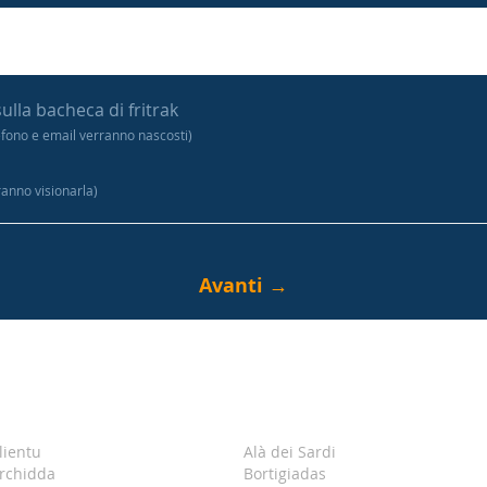
sulla bacheca di fritrak
efono e email verranno nascosti)
tranno visionarla)
lientu
Alà dei Sardi
rchidda
Bortigiadas