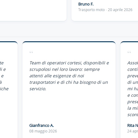
Bruno F.
Trasporto moto · 20 aprile 2026
“
“
te
Team di operatori cortesi, disponibili e
Assol
i e
scrupolosi nel loro lavoro: sempre
conti
 e
attenti alle esigenze di noi
preve
à
trasportatori e di chi ha bisogno di un
di un
iche
servizio.
mi ha
e co
pres
la mi
scont
Gianfranco A.
Rita N
08 maggio 2026
24 apr