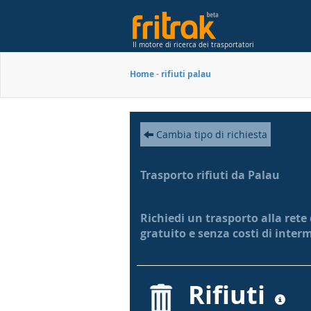
Il motore di ricerca dei trasportatori
Home
-
rifiuti palau
Cambia tipo di richiesta
Trasporto rifiuti da Palau
Richiedi un trasporto alla rete 
gratuito e senza costi di inter
Rifiuti