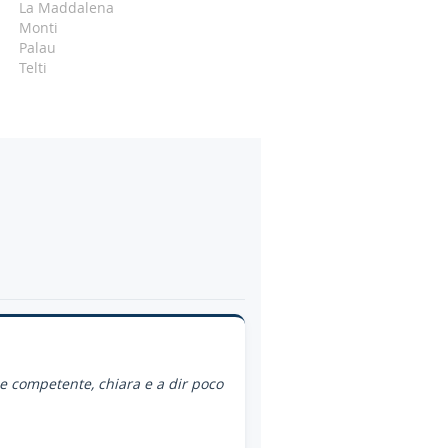
La Maddalena
Monti
Palau
Telti
ce competente, chiara e a dir poco