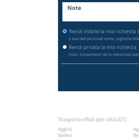
Rendi visibile la mia richiesta 
(i tuoi dati personali nome, cognome tel
Rendi privata la mia richiesta
(solo i trasportatori da te selezionati po
Trasporto rifiuti per città (OT)
Aggius
Ag
Badesi
Be