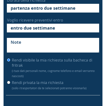
Durata della richiesta
Voglio ricevere preventivi entro
Rendi visibile la mia richiesta sulla bacheca di
fritrak
(i tuoi dati personali nome, cognome telefono e email verranno
nascosti)
Rendi privata la mia richiesta
(solo i trasportatori da te selezionati potranno visionarla)