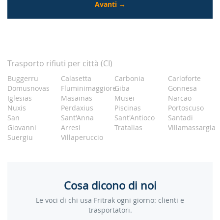
Trasporto rifiuti per città (CI)
Buggerru
Calasetta
Carbonia
Carloforte
Domusnovas
Fluminimaggiore
Giba
Gonnesa
Iglesias
Masainas
Musei
Narcao
Nuxis
Perdaxius
Piscinas
Portoscuso
San
Sant'Anna
Sant'Antioco
Santadi
Giovanni
Arresi
Tratalias
Villamassargia
Suergiu
Villaperuccio
Cosa dicono di noi
Le voci di chi usa Fritrak ogni giorno: clienti e
trasportatori.