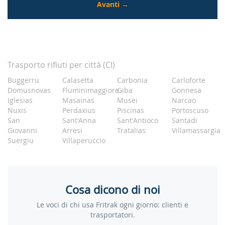
Trasporto rifiuti per città (CI)
Buggerru
Calasetta
Carbonia
Carloforte
Domusnovas
Fluminimaggiore
Giba
Gonnesa
Iglesias
Masainas
Musei
Narcao
Nuxis
Perdaxius
Piscinas
Portoscuso
San
Sant'Anna
Sant'Antioco
Santadi
Giovanni
Arresi
Tratalias
Villamassargia
Suergiu
Villaperuccio
Cosa dicono di noi
Le voci di chi usa Fritrak ogni giorno: clienti e
trasportatori.