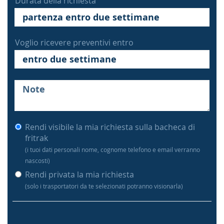
Durata della richiesta
Voglio ricevere preventivi entro
Rendi visibile la mia richiesta sulla bacheca di
fritrak
(i tuoi dati personali nome, cognome telefono e email verranno
nascosti)
Rendi privata la mia richiesta
(solo i trasportatori da te selezionati potranno visionarla)